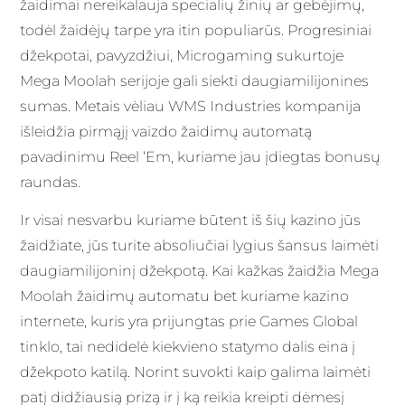
žaidimai nereikalauja specialių žinių ar gebėjimų,
todėl žaidėjų tarpe yra itin populiarūs. Progresiniai
džekpotai, pavyzdžiui, Microgaming sukurtoje
Mega Moolah serijoje gali siekti daugiamilijonines
sumas. Metais vėliau WMS Industries kompanija
išleidžia pirmąjį vaizdo žaidimų automatą
pavadinimu Reel ‘Em, kuriame jau įdiegtas bonusų
raundas.
Ir visai nesvarbu kuriame būtent iš šių kazino jūs
žaidžiate, jūs turite absoliučiai lygius šansus laimėti
daugiamilijoninį džekpotą. Kai kažkas žaidžia Mega
Moolah žaidimų automatu bet kuriame kazino
internete, kuris yra prijungtas prie Games Global
tinklo, tai nedidelė kiekvieno statymo dalis eina į
džekpoto katilą. Norint suvokti kaip galima laimėti
patį didžiausią prizą ir į ką reikia kreipti dėmesį