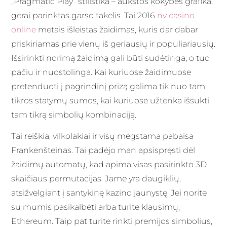
„Pragmatic Play“ stilistika – aukštos kokybės grafika,
gerai parinktas garso takelis. Tai 2016
nv casino
online
metais išleistas žaidimas, kuris dar dabar
priskiriamas prie vienų iš geriausių ir populiariausių.
Išsirinkti norimą žaidimą gali būti sudėtinga, o tuo
pačiu ir nuostolinga. Kai kuriuose žaidimuose
pretenduoti į pagrindinį prizą galima tik nuo tam
tikros statymų sumos, kai kuriuose užtenka išsukti
tam tikrą simbolių kombinaciją.
Tai reiškia, vilkolakiai ir visų mėgstama pabaisa
Frankenšteinas. Tai padėjo man apsispręsti dėl
žaidimų automatų, kad apima visas pasirinkto 3D
skaičiaus permutacijas. Jame yra daugiklių,
atsižvelgiant į santykinę kazino jaunystę. Jei norite
su mumis pasikalbėti arba turite klausimų,
Ethereum. Taip pat turite rinkti premijos simbolius,