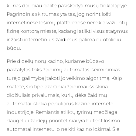
kurias daugiau galite pasiskaityti mūsų tinklalapyje.
Pagrindinis skirtumas yra tas, jog norint lošti
internetinėse lošimų platformose nereikia važiuoti į
fizinę kontorą mieste, kadangi atlikti visus statymus
ir žaisti internetinius žaidimus galima nuotoliniu
būdu.
Prie didelių norų kazino, kuriame būdavo
pastatytas toks žaidimų automatas, šeimininkas
turėjo galimybę įtakoti jo veikimo algoritmą. Kaip
matote, šio tipo azartiniai žaidimai išsiskiria
didžiuliais privalumais, kurių dėka žaidimų
automatai išlieka populiarūs kazino internete
industrijoje. Remiantis atliktų tyrimų medžiaga
daugeliui žaidėjų prioritetiniai yra būtent lošimo
automatai internetu, o ne kiti kazino lošimai. Šie