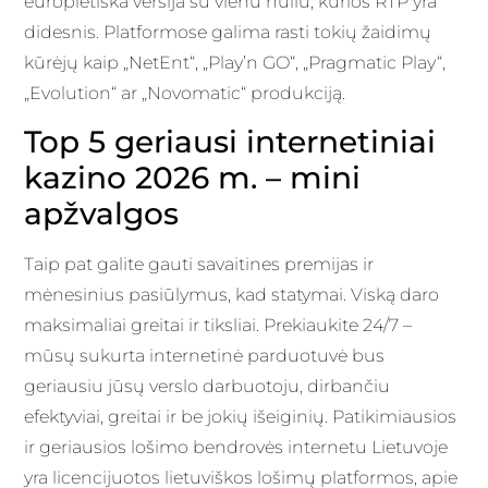
europietiška versija su vienu nuliu, kurios RTP yra
didesnis. Platformose galima rasti tokių žaidimų
kūrėjų kaip „NetEnt“, „Play’n GO“, „Pragmatic Play“,
„Evolution“ ar „Novomatic“ produkciją.
Top 5 geriausi internetiniai
kazino 2026 m. – mini
apžvalgos
Taip pat galite gauti savaitines premijas ir
mėnesinius pasiūlymus, kad statymai. Viską daro
maksimaliai greitai ir tiksliai. Prekiaukite 24/7 –
mūsų sukurta internetinė parduotuvė bus
geriausiu jūsų verslo darbuotoju, dirbančiu
efektyviai, greitai ir be jokių išeiginių. Patikimiausios
ir geriausios lošimo bendrovės internetu Lietuvoje
yra licencijuotos lietuviškos lošimų platformos, apie