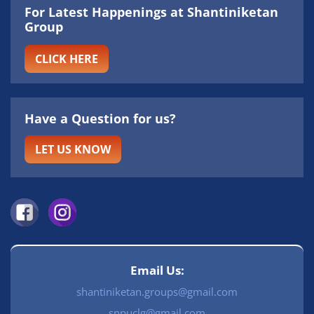
For Latest Happenings at Shantiniketan
Group
CLICK HERE
Have a Question for us?
LET US KNOW
Email Us:
shantiniketan.groups@gmail.com
snpuclg@gmail.com