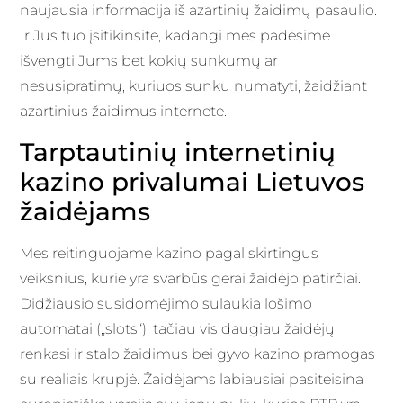
naujausia informacija iš azartinių žaidimų pasaulio.
Ir Jūs tuo įsitikinsite, kadangi mes padėsime
išvengti Jums bet kokių sunkumų ar
nesusipratimų, kuriuos sunku numatyti, žaidžiant
azartinius žaidimus internete.
Tarptautinių internetinių
kazino privalumai Lietuvos
žaidėjams
Mes reitinguojame kazino pagal skirtingus
veiksnius, kurie yra svarbūs gerai žaidėjo patirčiai.
Didžiausio susidomėjimo sulaukia lošimo
automatai („slots“), tačiau vis daugiau žaidėjų
renkasi ir stalo žaidimus bei gyvo kazino pramogas
su realiais krupjė. Žaidėjams labiausiai pasiteisina