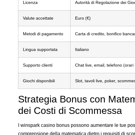
Licenza
Autorità di Regolazione dei Gio
Valute accettate
Euro (€)
Metodi di pagamento
Carta di credito, bonifico bancari
Lingua supportata
Italiano
Supporto clienti
Chat live, email, telefono (orari l
Giochi disponibili
Slot, tavoli live, poker, scomme
Strategia Bonus con Matem
dei Costi di Scommessa
I winspark casino bonus possono aumentare le tue poss
comprensione della matematica dietro i requisiti di 