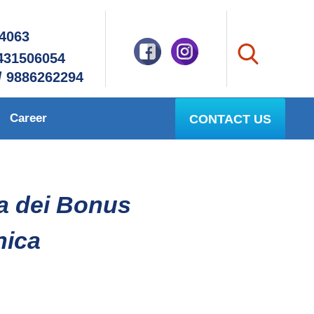
94063
8431506054
/ 9886262294
Career
CONTACT US
a dei Bonus
nica