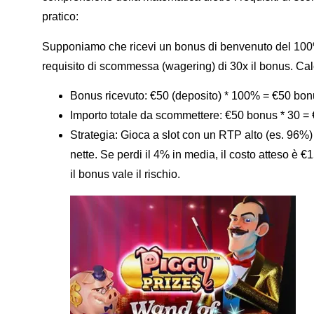
pratico:
Supponiamo che ricevi un bonus di benvenuto del 100%
requisito di scommessa (wagering) di 30x il bonus. Ca
Bonus ricevuto:
€50 (deposito) * 100% = €50 bon
Importo totale da scommettere:
€50 bonus * 30 = 
Strategia:
Gioca a slot con un RTP alto (es. 96%) 
nette. Se perdi il 4% in media, il costo atteso è 
il bonus vale il rischio.