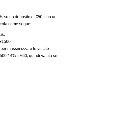
 su un deposito di €50, con un
lcola come segue:
us.
€1500.
per massimizzare le vincite
€1500 * 4% = €60, quindi valuta se