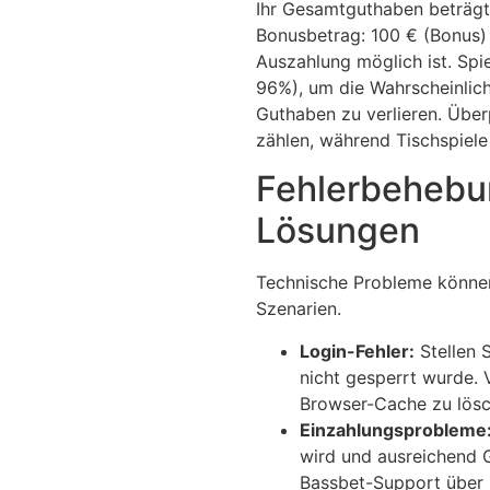
Ihr Gesamtguthaben beträg
Bonusbetrag: 100 € (Bonus)
Auszahlung möglich ist. Spi
96%), um die Wahrscheinlich
Guthaben zu verlieren. Über
zählen, während Tischspiele
Fehlerbehebu
Lösungen
Technische Probleme können 
Szenarien.
Login-Fehler:
Stellen S
nicht gesperrt wurde.
Browser-Cache zu lösc
Einzahlungsprobleme
wird und ausreichend G
Bassbet-Support über 