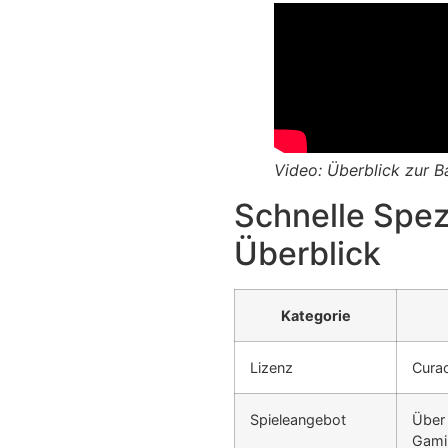
Video: Überblick zur 
Schnelle Spez
Überblick
Kategorie
Lizenz
Curac
Spieleangebot
Über 
Gami