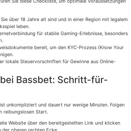
üfen Sie diese Checkliste, um optimale Voraussetzungen
s Sie über 18 Jahre alt sind und in einer Region mit legalem
sspiel leben.
ternetverbindung für stabile Gaming-Erlebnisse, besonders
n.
sweisdokumente bereit, um den KYC-Prozess (Know Your
nigen.
ber lokale Steuervorschriften für Gewinne aus Online-
bei Bassbet: Schritt-für-
st unkompliziert und dauert nur wenige Minuten. Folgen
en reibungslosen Start.
elle Website über den bereitgestellten Link und klicken
in der oberen rechten Ecke.