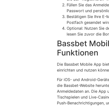
Füllen Sie das Anmelde
Passwort und persönli
Bestätigen Sie Ihre E-M
Postfach gesendet wird
Optional: Nutzen Sie d
lesen Sie zuvor die Bo
Bassbet Mobil
Funktionen
Die Bassbet Mobile App biet
einrichten und nutzen könne
Für iOS- und Android-Geräte
die Bassbet-Website herunter
Anmeldedaten an. Die App unt
Tischspielen und Live-Casino
Push-Benachrichtigungen, um