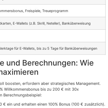
kommensbonus, Freispiele, Treueprogramm
tkarten, E-Wallets (z.B. Skrill, Neteller), Banküberweisung
erktage für E-Wallets, bis zu 5 Tage für Banküberweisungen
ie und Berechnungen: Wie
maximieren
oll boosten, erfordern aber strategisches Management.
00% Willkommensbonus bis zu 200 € mit 30x
n Berechnungsbeispiel:
 € ein und erhalten einen 100% Bonus (100 € zusätzlich).