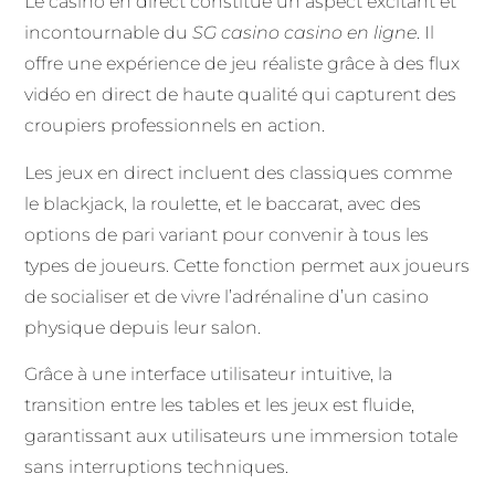
Le casino en direct constitue un aspect excitant et
incontournable du
SG casino casino en ligne
. Il
offre une expérience de jeu réaliste grâce à des flux
vidéo en direct de haute qualité qui capturent des
croupiers professionnels en action.
Les jeux en direct incluent des classiques comme
le blackjack, la roulette, et le baccarat, avec des
options de pari variant pour convenir à tous les
types de joueurs. Cette fonction permet aux joueurs
de socialiser et de vivre l’adrénaline d’un casino
physique depuis leur salon.
Grâce à une interface utilisateur intuitive, la
transition entre les tables et les jeux est fluide,
garantissant aux utilisateurs une immersion totale
sans interruptions techniques.