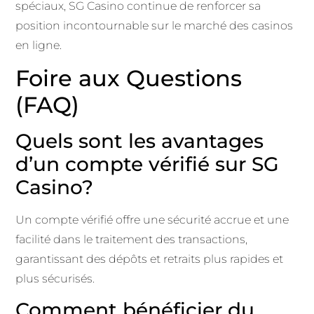
spéciaux, SG Casino continue de renforcer sa
position incontournable sur le marché des casinos
en ligne.
Foire aux Questions
(FAQ)
Quels sont les avantages
d’un compte vérifié sur SG
Casino?
Un compte vérifié offre une sécurité accrue et une
facilité dans le traitement des transactions,
garantissant des dépôts et retraits plus rapides et
plus sécurisés.
Comment bénéficier du