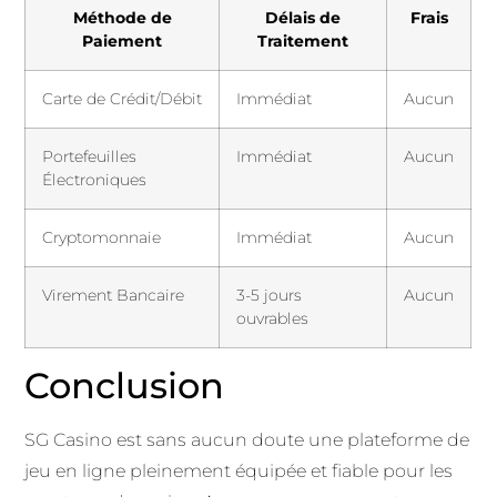
Méthode de
Délais de
Frais
Paiement
Traitement
Carte de Crédit/Débit
Immédiat
Aucun
Portefeuilles
Immédiat
Aucun
Électroniques
Cryptomonnaie
Immédiat
Aucun
Virement Bancaire
3-5 jours
Aucun
ouvrables
Conclusion
SG Casino est sans aucun doute une plateforme de
jeu en ligne pleinement équipée et fiable pour les