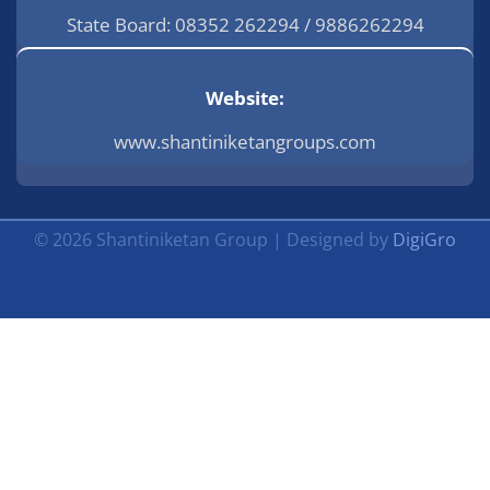
State Board: 08352 262294 / 9886262294
Website:
www.shantiniketangroups.com
© 2026 Shantiniketan Group | Designed by
DigiGro