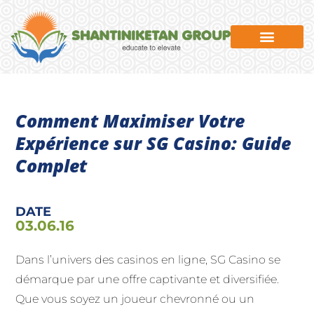
News & Events
Comment Maximiser Votre
Expérience sur SG Casino: Guide
Complet
DATE
03.06.16
Dans l’univers des casinos en ligne, SG Casino se
démarque par une offre captivante et diversifiée.
Que vous soyez un joueur chevronné ou un