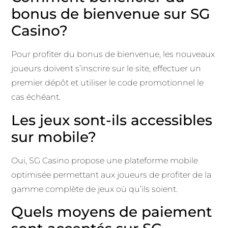
bonus de bienvenue sur SG
Casino?
Pour profiter du bonus de bienvenue, les nouveaux
joueurs doivent s’inscrire sur le site, effectuer un
premier dépôt et utiliser le code promotionnel le
cas échéant.
Les jeux sont-ils accessibles
sur mobile?
Oui, SG Casino propose une plateforme mobile
optimisée permettant aux joueurs de profiter de la
gamme complète de jeux où qu’ils soient.
Quels moyens de paiement