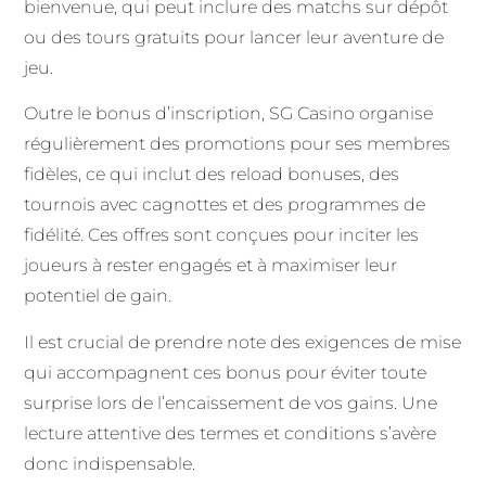
bienvenue, qui peut inclure des matchs sur dépôt
ou des tours gratuits pour lancer leur aventure de
jeu.
Outre le bonus d’inscription, SG Casino organise
régulièrement des promotions pour ses membres
fidèles, ce qui inclut des reload bonuses, des
tournois avec cagnottes et des programmes de
fidélité. Ces offres sont conçues pour inciter les
joueurs à rester engagés et à maximiser leur
potentiel de gain.
Il est crucial de prendre note des exigences de mise
qui accompagnent ces bonus pour éviter toute
surprise lors de l’encaissement de vos gains. Une
lecture attentive des termes et conditions s’avère
donc indispensable.