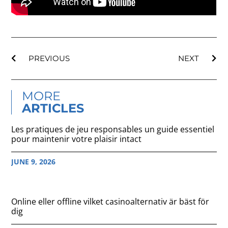
PREVIOUS
NEXT
MORE
ARTICLES
Les pratiques de jeu responsables un guide essentiel
pour maintenir votre plaisir intact
JUNE 9, 2026
Online eller offline vilket casinoalternativ är bäst för
dig