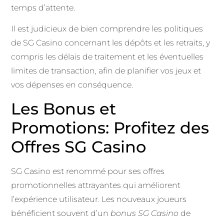
temps d’attente.
Il est judicieux de bien comprendre les politiques
de SG Casino concernant les dépôts et les retraits, y
compris les délais de traitement et les éventuelles
limites de transaction, afin de planifier vos jeux et
vos dépenses en conséquence.
Les Bonus et
Promotions: Profitez des
Offres SG Casino
SG Casino est renommé pour ses offres
promotionnelles attrayantes qui améliorent
l’expérience utilisateur. Les nouveaux joueurs
bénéficient souvent d’un
bonus SG Casino
de