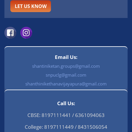
LET US KNOW
Email Us:
shantiniketan.groups@gmail.com
snpuclg@gmail.com
shanthinikethanavijayapura@gmail.com
Call Us:
CBSE: 8197111441 / 6361094063
College: 8197111449 / 8431506054