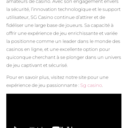
amateurs de casino. Avec son engagement envers
la sécurité, l’innovation technologique et le support
utilisateur, SG Casino continue d’attirer et de
fidéliser une large base de joueurs. Sa capacité à
offrir une expérience de jeu enrichissante et variée
la positionne comme un leader dans le monde des
casinos en ligne, et une excellente option pour
quiconque cherchant à se plonger dans un univers
de jeu captivant et sécurisé.
Pour en savoir plus, visitez notre site pour une
expérience de jeu passionnante :
Sg casino
.