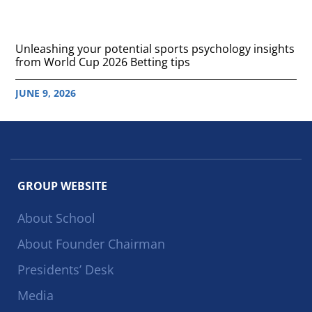
Unleashing your potential sports psychology insights
from World Cup 2026 Betting tips
JUNE 9, 2026
GROUP WEBSITE
About School
About Founder Chairman
Presidents’ Desk
Media