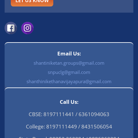
LET US KNOW
Email Us:
shantiniketan.groups@gmail.com
snpuclg@gmail.com
shanthinikethanavijayapura@gmail.com
Call Us:
CBSE: 8197111441 / 6361094063
College: 8197111449 / 8431506054