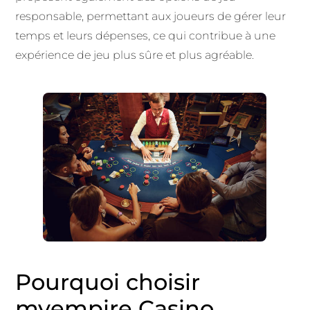
responsable, permettant aux joueurs de gérer leur
temps et leurs dépenses, ce qui contribue à une
expérience de jeu plus sûre et plus agréable.
Pourquoi choisir
myempire Casino