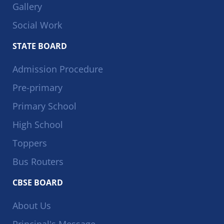
Gallery
Social Work
STATE BOARD
Admission Procedure
Pre-primary
Primary School
High School
Toppers
Bus Routers
CBSE BOARD
About Us