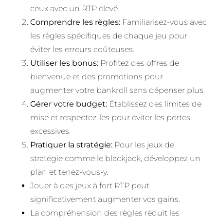
ceux avec un RTP élevé.
Comprendre les règles:
Familiarisez-vous avec
les règles spécifiques de chaque jeu pour
éviter les erreurs coûteuses.
Utiliser les bonus:
Profitez des offres de
bienvenue et des promotions pour
augmenter votre bankroll sans dépenser plus.
Gérer votre budget:
Établissez des limites de
mise et respectez-les pour éviter les pertes
excessives.
Pratiquer la stratégie:
Pour les jeux de
stratégie comme le blackjack, développez un
plan et tenez-vous-y.
Jouer à des jeux à fort RTP peut
significativement augmenter vos gains.
La compréhension des règles réduit les