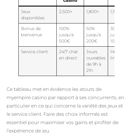
casino
B
Jeux
2,500+
1,800+
1,500+
disponibles
Bonus de
100%
50%
30%
bienvenue
jusqu’à
jusqu’à
jusqu’à
500€
200€
100€
Service client
24/7 chat
Jours
Heures
en direct
ouvrables
limitées
de 9h à
21h
Ce tableau met en évidence les atouts de
myempire casino par rapport à ses concurrents, en
particulier en ce qui concerne la variété des jeux et
le service client. Faire des choix informés est
essentiel pour maximiser vos gains et profiter de
l’expérience de jeu.