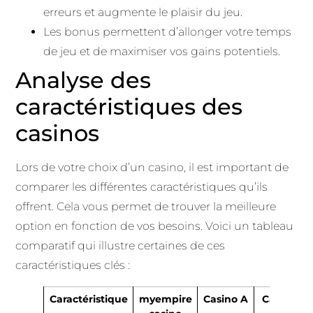
erreurs et augmente le plaisir du jeu.
Les bonus permettent d’allonger votre temps
de jeu et de maximiser vos gains potentiels.
Analyse des
caractéristiques des
casinos
Lors de votre choix d’un casino, il est important de
comparer les différentes caractéristiques qu’ils
offrent. Cela vous permet de trouver la meilleure
option en fonction de vos besoins. Voici un tableau
comparatif qui illustre certaines de ces
caractéristiques clés :
Caractéristique
myempire
Casino A
Casino