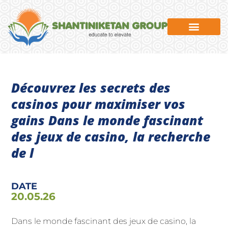
News & Events
Découvrez les secrets des
casinos pour maximiser vos
gains Dans le monde fascinant
des jeux de casino, la recherche
de l
DATE
20.05.26
Dans le monde fascinant des jeux de casino, la