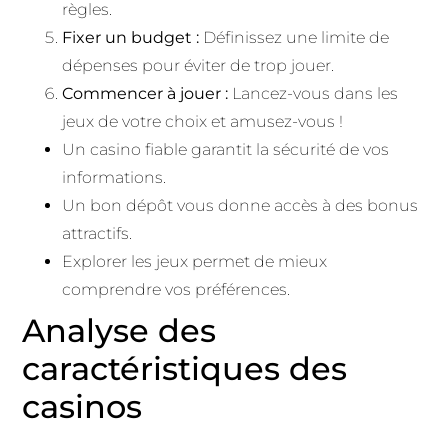
règles.
Fixer un budget :
Définissez une limite de
dépenses pour éviter de trop jouer.
Commencer à jouer :
Lancez-vous dans les
jeux de votre choix et amusez-vous !
Un casino fiable garantit la sécurité de vos
informations.
Un bon dépôt vous donne accès à des bonus
attractifs.
Explorer les jeux permet de mieux
comprendre vos préférences.
Analyse des
caractéristiques des
casinos