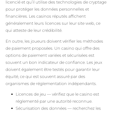
licencié et qu’il utilise des technologies de cryptage
pour protéger les données personnelles et
financières. Les casinos réputés affichent
généralement leurs licences sur leur site web, ce
qui atteste de leur crédibilité.
En outre, les joueurs doivent vérifier les méthodes
de paiement proposées. Un casino qui offre des
options de paiement variées et sécurisées est
souvent un bon indicateur de confiance. Les jeux
doivent également être testés pour garantir leur
équité, ce qui est souvent assuré par des
organismes de réglementation indépendants.
Licences de jeu — vérifiez que le casino est
réglementé par une autorité reconnue.
Sécurisation des données — recherchez les