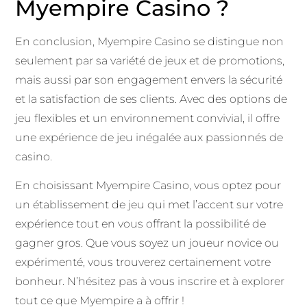
Myempire Casino ?
En conclusion, Myempire Casino se distingue non
seulement par sa variété de jeux et de promotions,
mais aussi par son engagement envers la sécurité
et la satisfaction de ses clients. Avec des options de
jeu flexibles et un environnement convivial, il offre
une expérience de jeu inégalée aux passionnés de
casino.
En choisissant Myempire Casino, vous optez pour
un établissement de jeu qui met l’accent sur votre
expérience tout en vous offrant la possibilité de
gagner gros. Que vous soyez un joueur novice ou
expérimenté, vous trouverez certainement votre
bonheur. N’hésitez pas à vous inscrire et à explorer
tout ce que Myempire a à offrir !