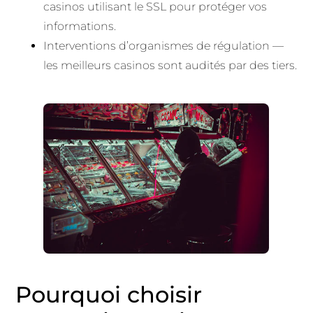
casinos utilisant le SSL pour protéger vos
informations.
Interventions d’organismes de régulation —
les meilleurs casinos sont audités par des tiers.
Pourquoi choisir