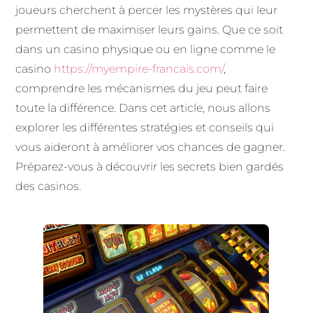
joueurs cherchent à percer les mystères qui leur
permettent de maximiser leurs gains. Que ce soit
dans un casino physique ou en ligne comme le
casino
https://myempire-francais.com/
,
comprendre les mécanismes du jeu peut faire
toute la différence. Dans cet article, nous allons
explorer les différentes stratégies et conseils qui
vous aideront à améliorer vos chances de gagner.
Préparez-vous à découvrir les secrets bien gardés
des casinos.