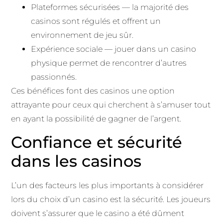
Plateformes sécurisées — la majorité des
casinos sont régulés et offrent un
environnement de jeu sûr.
Expérience sociale — jouer dans un casino
physique permet de rencontrer d’autres
passionnés.
Ces bénéfices font des casinos une option
attrayante pour ceux qui cherchent à s’amuser tout
en ayant la possibilité de gagner de l’argent.
Confiance et sécurité
dans les casinos
L’un des facteurs les plus importants à considérer
lors du choix d’un casino est la sécurité. Les joueurs
doivent s’assurer que le casino a été dûment