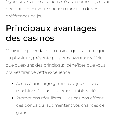
Myempire Casino et d’autres établissements, ce qui
peut influencer votre choix en fonction de vos
préférences de jeu.
Principaux avantages
des casinos
Choisir de jouer dans un casino, qu’il soit en ligne
ou physique, présente plusieurs avantages. Voici
quelques-uns des principaux bénéfices que vous
pouvez tirer de cette expérience :
Accès à une large gamme de jeux — des
machines à sous aux jeux de table variés.
Promotions régulières — les casinos offrent
des bonus qui augmentent vos chances de
gains.