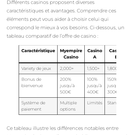
Différents casinos proposent diverses
caractéristiques et avantages. Comprendre ces
éléments peut vous aider à choisir celui qui
correspond le mieux à vos besoins. Ci-dessous, un
tableau comparatif de l’offre de casino :
Caractéristique
Myempire
Casino
Casino
Casino
A
B
Variety de jeux
2,000+
1,500+
1,800+
Bonus de
200%
100%
150%
bienvenue
jusqu’à
jusqu’à
jusqu’à
500€
400€
300€
Système de
Multiple
Limités
Standard
paiement
options
Ce tableau illustre les différences notables entre