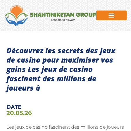
News & Events
Découvrez les secrets des jeux
de casino pour maximiser vos
gains Les jeux de casino
fascinent des millions de
joueurs à
DATE
20.05.26
Les jeux de casino fascinent des millions de joueurs