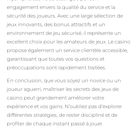
engagement envers la qualité du service et la
sécurité des joueurs. Avec une large sélection de
jeux innovants, des bonus attractifs et un
environnement de jeu sécurisé, il représente un
excellent choix pour les amateurs de jeux. Le casino
propose également un service clientèle accessible,
garantissant que toutes vos questions et
préoccupations sont rapidement traitées.
En conclusion, que vous soyez un novice ou un
joueur aguerri, maîtriser les secrets des jeux de
casino peut grandement améliorer votre
expérience et vos gains. N’oubliez pas d’explorer
différentes stratégies, de rester discipliné et de
profiter de chaque instant passé à jouer.