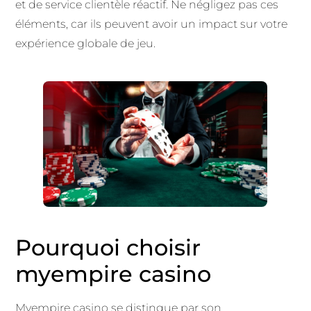
et de service clientèle réactif. Ne négligez pas ces
éléments, car ils peuvent avoir un impact sur votre
expérience globale de jeu.
Pourquoi choisir
myempire casino
Myempire casino se distingue par son