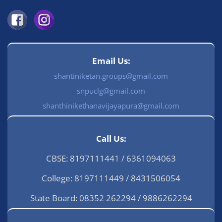
Email Us:
shantiniketan.groups@gmail.com
snpuclg@gmail.com
shanthinikethanavijayapura@gmail.com
Call Us:
CBSE: 8197111441 / 6361094063
College: 8197111449 / 8431506054
State Board: 08352 262294 / 9886262294