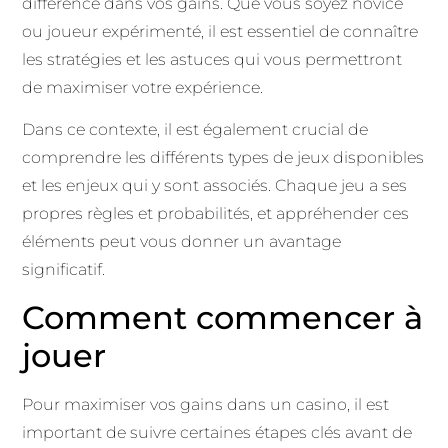
différence dans vos gains. Que vous soyez novice
ou joueur expérimenté, il est essentiel de connaître
les stratégies et les astuces qui vous permettront
de maximiser votre expérience.
Dans ce contexte, il est également crucial de
comprendre les différents types de jeux disponibles
et les enjeux qui y sont associés. Chaque jeu a ses
propres règles et probabilités, et appréhender ces
éléments peut vous donner un avantage
significatif.
Comment commencer à
jouer
Pour maximiser vos gains dans un casino, il est
important de suivre certaines étapes clés avant de