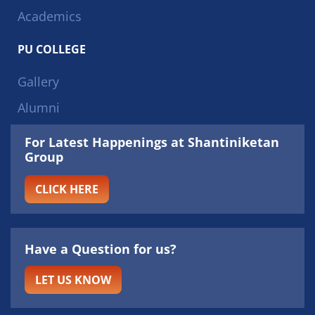
Academics
PU COLLEGE
Gallery
Alumni
For Latest Happenings at Shantiniketan
Group
CLICK HERE
Have a Question for us?
LET US KNOW