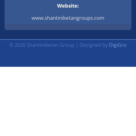
Website:
www.shantiniketangroups.com
© 2026 Shantiniketan Group | Designed by
DigiGro