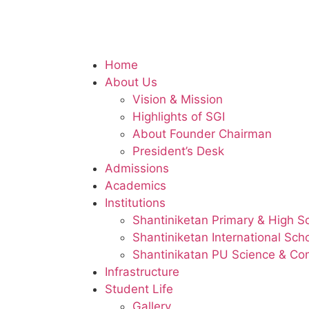
Home
About Us
Vision & Mission
Highlights of SGI
About Founder Chairman
President’s Desk
Admissions
Academics
Institutions
Shantiniketan Primary & High S
Shantiniketan International Sch
Shantinikatan PU Science & C
Infrastructure
Student Life
Gallery