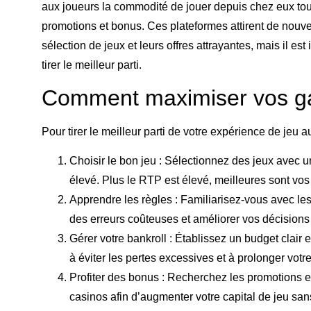
aux joueurs la commodité de jouer depuis chez eux tout
promotions et bonus. Ces plateformes attirent de nouve
sélection de jeux et leurs offres attrayantes, mais il e
tirer le meilleur parti.
Comment maximiser vos g
Pour tirer le meilleur parti de votre expérience de jeu a
Choisir le bon jeu :
Sélectionnez des jeux avec un
élevé. Plus le RTP est élevé, meilleures sont vo
Apprendre les règles :
Familiarisez-vous avec les
des erreurs coûteuses et améliorer vos décisions 
Gérer votre bankroll :
Établissez un budget clair e
à éviter les pertes excessives et à prolonger votr
Profiter des bonus :
Recherchez les promotions et 
casinos afin d’augmenter votre capital de jeu sa