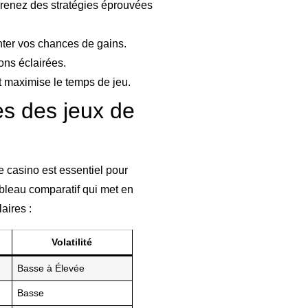
prenez des stratégies éprouvées
ter vos chances de gains.
ons éclairées.
t maximise le temps de jeu.
es des jeux de
e casino est essentiel pour
ableau comparatif qui met en
aires :
Volatilité
Basse à Élevée
Basse