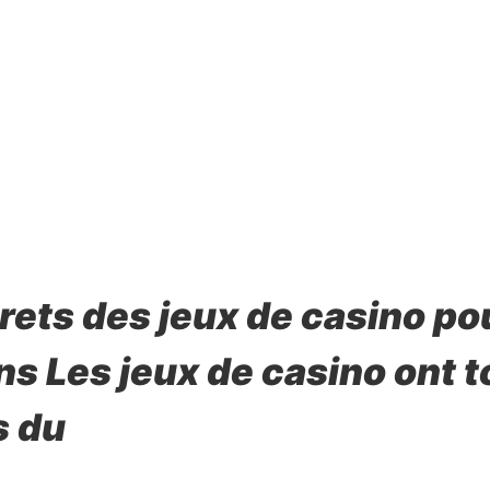
rets des jeux de casino po
s Les jeux de casino ont 
s du