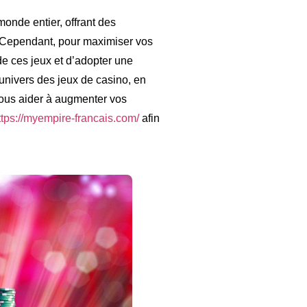
monde entier, offrant des
fs. Cependant, pour maximiser vos
e ces jeux et d’adopter une
’univers des jeux de casino, en
vous aider à augmenter vos
ttps://myempire-francais.com/
afin