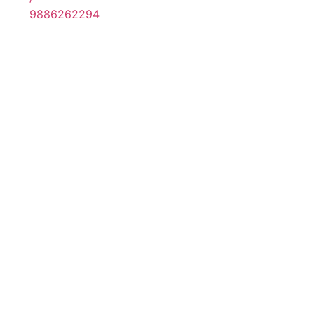
9886262294