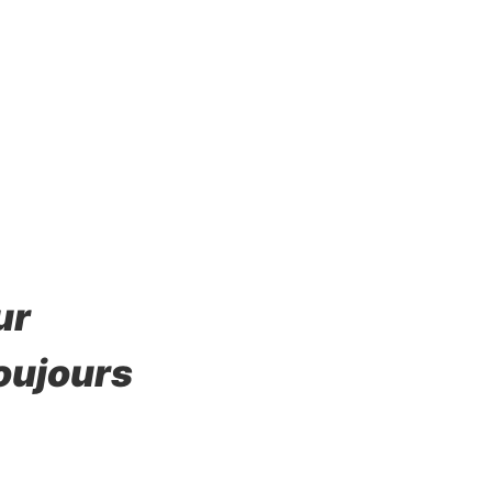
ur
toujours