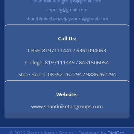
shantiniketan.groups@gmail.com
snpuclg@gmail.com
shanthinikethanavijayapura@gmail.com
Call Us:
CBSE: 8197111441 / 6361094063
College: 8197111449 / 8431506054
State Board: 08352 262294 / 9886262294
Website:
www.shantiniketangroups.com
© 2026 Shantiniketan Group | Designed by
DigiGro