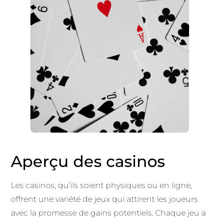
Aperçu des casinos
Les casinos, qu’ils soient physiques ou en ligne,
offrent une variété de jeux qui attirent les joueurs
avec la promesse de gains potentiels. Chaque jeu a