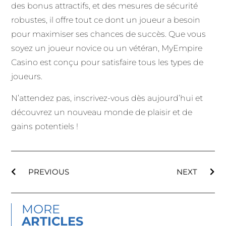
des bonus attractifs, et des mesures de sécurité
robustes, il offre tout ce dont un joueur a besoin
pour maximiser ses chances de succès. Que vous
soyez un joueur novice ou un vétéran, MyEmpire
Casino est conçu pour satisfaire tous les types de
joueurs.
N’attendez pas, inscrivez-vous dès aujourd’hui et
découvrez un nouveau monde de plaisir et de
gains potentiels !
PREVIOUS
NEXT
MORE
ARTICLES