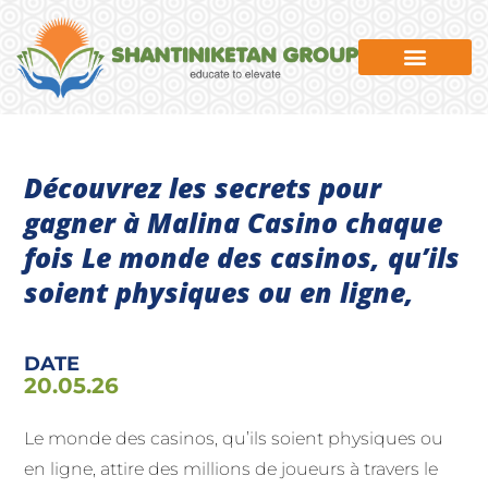
News & Events
Découvrez les secrets pour
gagner à Malina Casino chaque
fois Le monde des casinos, qu’ils
soient physiques ou en ligne,
DATE
20.05.26
Le monde des casinos, qu’ils soient physiques ou
en ligne, attire des millions de joueurs à travers le