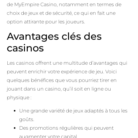
de MyEmpire Casino, notamment en termes de
choix de jeux et de sécurité, ce qui en fait une
option attirante pour les joueurs.
Avantages clés des
casinos
Les casinos offrent une multitude d’avantages qui
peuvent enrichir votre expérience de jeu. Voici
quelques bénéfices que vous pourriez tirer en
jouant dans un casino, qu’il soit en ligne ou
physique :
Une grande variété de jeux adaptés à tous les
goûts.
Des promotions régulières qui peuvent
augmenter votre capital.