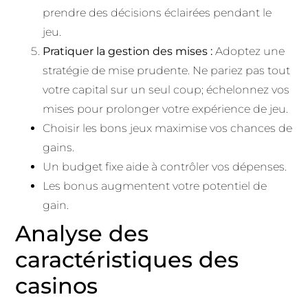
prendre des décisions éclairées pendant le
jeu.
Pratiquer la gestion des mises :
Adoptez une
stratégie de mise prudente. Ne pariez pas tout
votre capital sur un seul coup; échelonnez vos
mises pour prolonger votre expérience de jeu.
Choisir les bons jeux maximise vos chances de
gains.
Un budget fixe aide à contrôler vos dépenses.
Les bonus augmentent votre potentiel de
gain.
Analyse des
caractéristiques des
casinos