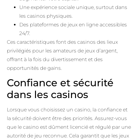
Une expérience sociale unique, surtout dans
les casinos physiques.
Des plateformes de jeux en ligne accessibles
24/7.
Ces caractéristiques font des casinos des lieux
privilégiés pour les amateurs de jeux d’argent,
offrant à la fois du divertissement et des
opportunités de gains.
Confiance et sécurité
dans les casinos
Lorsque vous choisissez un casino, la confiance et
la sécurité doivent être des priorités. Assurez-vous
que le casino est dûment licencié et régulé par une
autorité de jeu reconnue. Cela garantit que les jeux