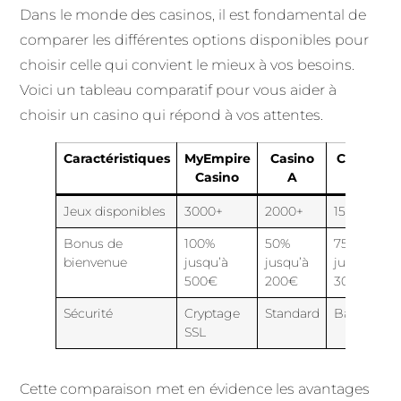
Dans le monde des casinos, il est fondamental de
comparer les différentes options disponibles pour
choisir celle qui convient le mieux à vos besoins.
Voici un tableau comparatif pour vous aider à
choisir un casino qui répond à vos attentes.
Caractéristiques
MyEmpire
Casino
Casino
Casino
A
B
Jeux disponibles
3000+
2000+
1500+
Bonus de
100%
50%
75%
bienvenue
jusqu’à
jusqu’à
jusqu’à
500€
200€
300€
Sécurité
Cryptage
Standard
Basique
SSL
Cette comparaison met en évidence les avantages