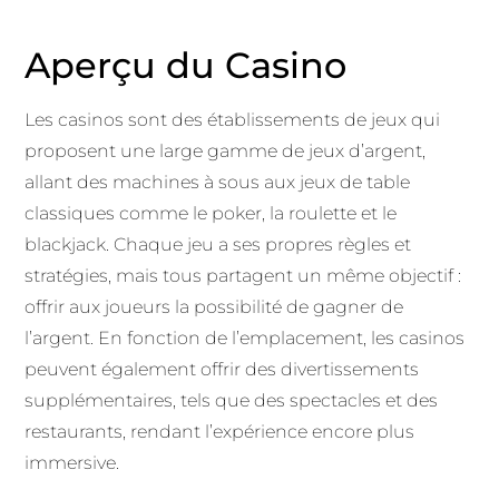
Aperçu du Casino
Les casinos sont des établissements de jeux qui
proposent une large gamme de jeux d’argent,
allant des machines à sous aux jeux de table
classiques comme le poker, la roulette et le
blackjack. Chaque jeu a ses propres règles et
stratégies, mais tous partagent un même objectif :
offrir aux joueurs la possibilité de gagner de
l’argent. En fonction de l’emplacement, les casinos
peuvent également offrir des divertissements
supplémentaires, tels que des spectacles et des
restaurants, rendant l’expérience encore plus
immersive.