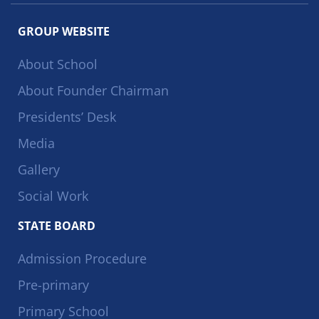
GROUP WEBSITE
About School
About Founder Chairman
Presidents’ Desk
Media
Gallery
Social Work
STATE BOARD
Admission Procedure
Pre-primary
Primary School