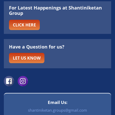
For Latest Happenings at Shantiniketan
Group
CLICK HERE
Have a Question for us?
LET US KNOW
Email Us:
shantiniketan.groups@gmail.com