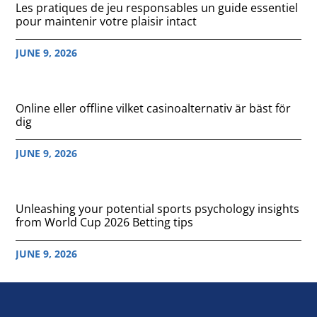
Les pratiques de jeu responsables un guide essentiel
pour maintenir votre plaisir intact
JUNE 9, 2026
Online eller offline vilket casinoalternativ är bäst för
dig
JUNE 9, 2026
Unleashing your potential sports psychology insights
from World Cup 2026 Betting tips
JUNE 9, 2026