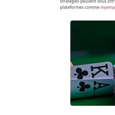
stratégies peuvent vous off
plateformes comme
myempi