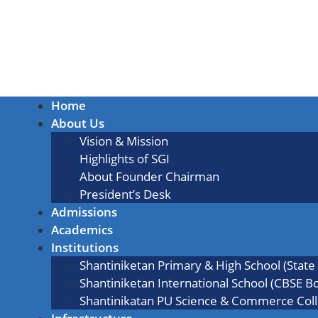
Home
About Us
Vision & Mission
Highlights of SGI
About Founder Chairman
President’s Desk
Admissions
Academics
Institutions
Shantiniketan Primary & High School (State
Shantiniketan International School (CBSE B
Shantinikatan PU Science & Commerce Col