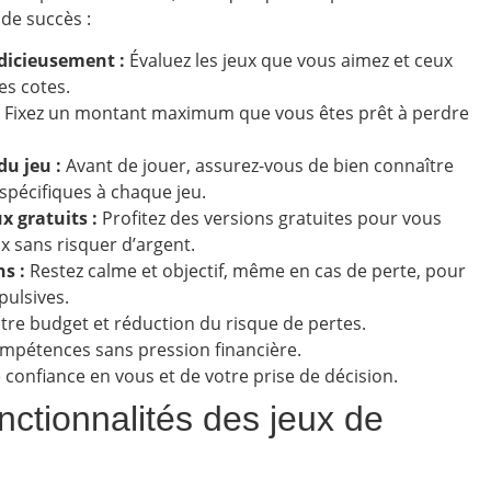
de succès :
udicieusement :
Évaluez les jeux que vous aimez et ceux
es cotes.
Fixez un montant maximum que vous êtes prêt à perdre
du jeu :
Avant de jouer, assurez-vous de bien connaître
 spécifiques à chaque jeu.
x gratuits :
Profitez des versions gratuites pour vous
ux sans risquer d’argent.
s :
Restez calme et objectif, même en cas de perte, pour
pulsives.
otre budget et réduction du risque de pertes.
mpétences sans pression financière.
confiance en vous et de votre prise de décision.
nctionnalités des jeux de