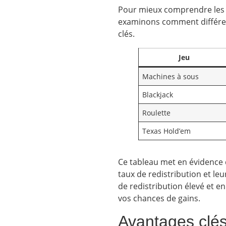
Pour mieux comprendre les o
examinons comment différent
clés.
Jeu
Machines à sous
Blackjack
Roulette
Texas Hold’em
Ce tableau met en évidence 
taux de redistribution et leu
de redistribution élevé et e
vos chances de gains.
Avantages clés