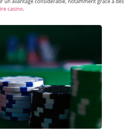
rir un avantage considérable, notamment grâce à des
re casino
.