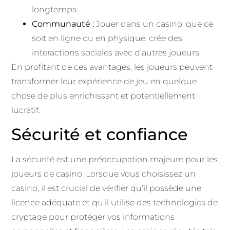
longtemps.
Communauté :
Jouer dans un casino, que ce
soit en ligne ou en physique, crée des
interactions sociales avec d’autres joueurs.
En profitant de ces avantages, les joueurs peuvent
transformer leur expérience de jeu en quelque
chose de plus enrichissant et potentiellement
lucratif.
Sécurité et confiance
La sécurité est une préoccupation majeure pour les
joueurs de casino. Lorsque vous choisissez un
casino, il est crucial de vérifier qu’il possède une
licence adéquate et qu’il utilise des technologies de
cryptage pour protéger vos informations