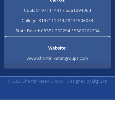
CBSE: 8197111441 / 6361094063
College: 8197111449 / 8431506054
State Board: 08352 262294 / 9886262294
Website:
www.shantiniketangroups.com
© 2026 Shantiniketan Group | Designed by
DigiGro