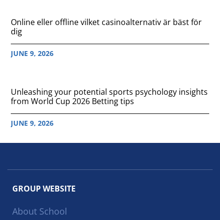
Online eller offline vilket casinoalternativ är bäst för
dig
JUNE 9, 2026
Unleashing your potential sports psychology insights
from World Cup 2026 Betting tips
JUNE 9, 2026
GROUP WEBSITE
About School