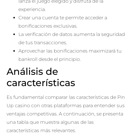
lanza el juego elegido y disfruta de la
experiencia.
Crear una cuenta te permite acceder a
bonificaciones exclusivas.
La verificación de datos aumenta la seguridad
de tus transacciones.
Aprovechar las bonificaciones maximizará tu
bankroll desde el principio.
Análisis de
características
Es fundamental comparar las características de Pin
Up casino con otras plataformas para entender sus
ventajas competitivas. A continuación, se presenta
una tabla que muestra algunas de las
características más relevantes.