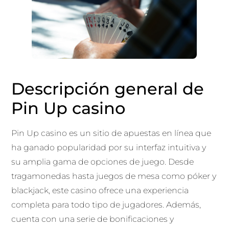
Descripción general de
Pin Up casino
Pin Up casino es un sitio de apuestas en línea que
ha ganado popularidad por su interfaz intuitiva y
su amplia gama de opciones de juego. Desde
tragamonedas hasta juegos de mesa como póker y
blackjack, este casino ofrece una experiencia
completa para todo tipo de jugadores. Además,
cuenta con una serie de bonificaciones y