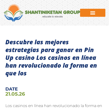
News & Events
Descubre las mejores
estrategias para ganar en Pin
Up casino Los casinos en línea
han revolucionado la forma en
que los
DATE
21.05.26
Los casinos en línea han revolucionado la forma en