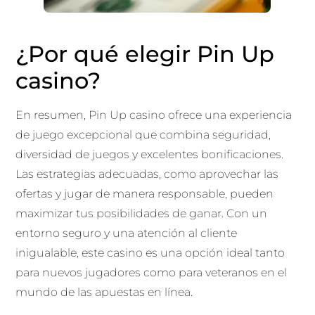
¿Por qué elegir Pin Up
casino?
En resumen, Pin Up casino ofrece una experiencia
de juego excepcional que combina seguridad,
diversidad de juegos y excelentes bonificaciones.
Las estrategias adecuadas, como aprovechar las
ofertas y jugar de manera responsable, pueden
maximizar tus posibilidades de ganar. Con un
entorno seguro y una atención al cliente
inigualable, este casino es una opción ideal tanto
para nuevos jugadores como para veteranos en el
mundo de las apuestas en línea.