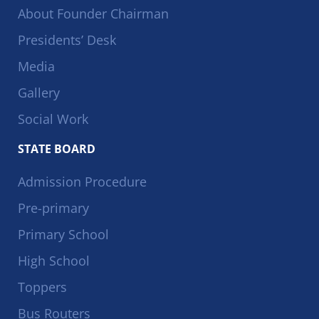
About Founder Chairman
Presidents’ Desk
Media
Gallery
Social Work
STATE BOARD
Admission Procedure
Pre-primary
Primary School
High School
Toppers
Bus Routers