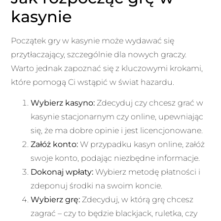
kasynie
Początek gry w kasynie może wydawać się
przytłaczający, szczególnie dla nowych graczy.
Warto jednak zapoznać się z kluczowymi krokami,
które pomogą Ci wstąpić w świat hazardu.
Wybierz kasyno:
Zdecyduj czy chcesz grać w
kasynie stacjonarnym czy online, upewniając
się, że ma dobre opinie i jest licencjonowane.
Załóż konto:
W przypadku kasyn online, załóż
swoje konto, podając niezbędne informacje.
Dokonaj wpłaty:
Wybierz metodę płatności i
zdeponuj środki na swoim koncie.
Wybierz grę:
Zdecyduj, w którą grę chcesz
zagrać – czy to będzie blackjack, ruletka, czy