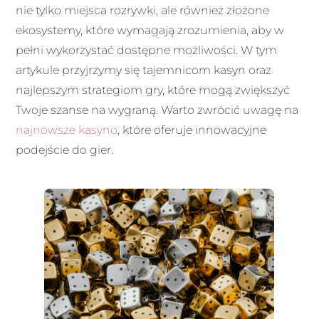
nie tylko miejsca rozrywki, ale również złożone
ekosystemy, które wymagają zrozumienia, aby w
pełni wykorzystać dostępne możliwości. W tym
artykule przyjrzymy się tajemnicom kasyn oraz
najlepszym strategiom gry, które mogą zwiększyć
Twoje szanse na wygraną. Warto zwrócić uwagę na
najnowsze kasyno
, które oferuje innowacyjne
podejście do gier.