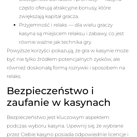
często oferują atrakcyjne bonusy, które
zwiększają kapitał gracza.
Przyjemność i relaks — dla wielu graczy
kasyna są miejscem relaksu i zabawy, co jest
równie ważne jak technika gry.
Powyższe korzyści pokazują, że gra w kasynie może
być nie tylko źródłem potencjalnych zysków, ale
również doskonałą formą rozrywki i sposobem na
relaks.
Bezpieczeństwo i
zaufanie w kasynach
Bezpieczeństwo jest kluczowym aspektem
podczas wyboru kasyna. Upewnij się, że wybrane
przez Ciebie kasyno posiada odpowiednie licencje i