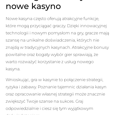
nowe kasyno
Nowe kasyna często oferują atrakcyjne funkcje,
które mogą przyciągać graczy. Dzięki innowacyjnej
technologii i nowym pomysłom na gry, gracze mają
szansę na unikalne doświadczenia, których nie
znajdą w tradycyjnych kasynach. Atrakcyjne bonusy
powitalne oraz bogaty wybór gier sprawiają, że
warto rozważyć korzystanie z usług nowego
kasyna.
Wnioskując, gra w kasynie to połączenie strategii,
ryzyka i zabawy. Poznanie tajemnic działania kasyn
oraz opracowanie własnej strategii może znacznie
zwiększyć Twoje szanse na sukces. Graj
odpowiedzialnie i ciesz się tym wyjątkowym