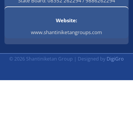
State Board: 08352 262294 / 9886262294
Website:
www.shantiniketangroups.com
© 2026 Shantiniketan Group | Designed by
DigiGro