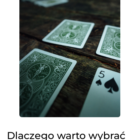
Dlaczego warto wybrać