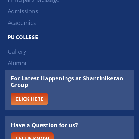
Admissions
Academics
PU COLLEGE
Gallery
Alumni
For Latest Happenings at Shantiniketan
Group
CLICK HERE
Have a Question for us?
LET US KNOW