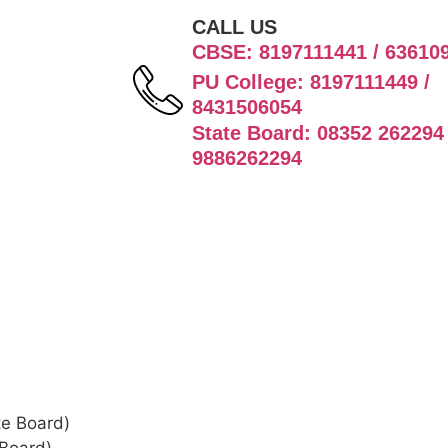
CALL US
CBSE: 8197111441 / 63610
PU College: 8197111449 /
8431506054
State Board: 08352 262294 
9886262294
te Board)