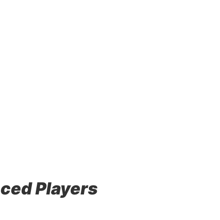
nced Players