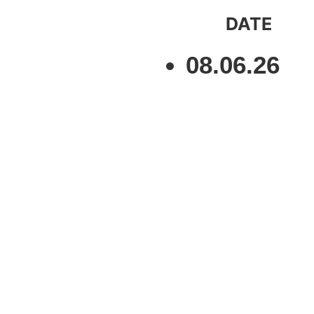
DATE
08.06.26