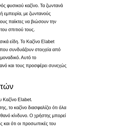
νός φυσικού καζίνο. Τα ζωντανά
ή εμπειρία, με ζωντανούς
τους παίκτες να βιώσουν την
ου σπιτιού τους.
σικά είδη. Το Καζίνο Elabet
 που συνδυάζουν στοιχεία από
μοναδικό. Αυτό το
τανό και τους προσφέρει συνεχώς
ατών
 Καζίνο Elabet.
 το καζίνο διασφαλίζει ότι όλα
θανό κίνδυνο. Ο χρήστης μπορεί
ίς και ότι οι προσωπικές του