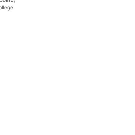
 Board)
llege