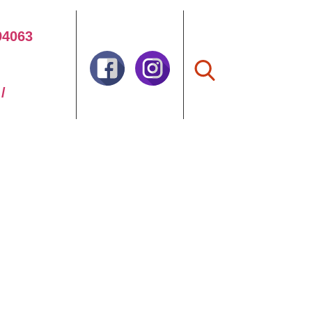
94063
/