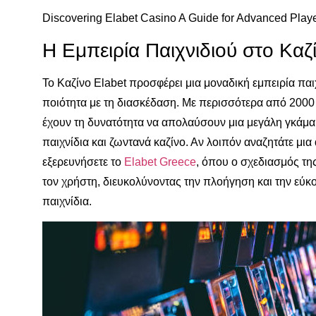
Discovering Elabet Casino A Guide for Advanced Play
Η Εμπειρία Παιχνιδιού στο Καζ
Το Καζίνο Elabet προσφέρει μια μοναδική εμπειρία παι
ποιότητα με τη διασκέδαση. Με περισσότερα από 2000 π
έχουν τη δυνατότητα να απολαύσουν μια μεγάλη γκάμα
παιχνίδια και ζωντανά καζίνο. Αν λοιπόν αναζητάτε μια
εξερευνήσετε το
Elabet Greece
, όπου ο σχεδιασμός τη
τον χρήστη, διευκολύνοντας την πλοήγηση και την εύ
παιχνίδια.