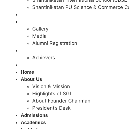
Shantiniketan International School (CBSE
Shantinikatan PU Science & Commerce Co
Infrastructure
Student Life
Gallery
Media
Alumni Registration
News & Events
Achievers
Career
Home
About Us
Vision & Mission
Highlights of SGI
About Founder Chairman
President’s Desk
Admissions
Academics