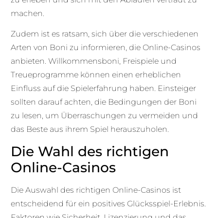
machen.
Zudem ist es ratsam, sich über die verschiedenen
Arten von Boni zu informieren, die Online-Casinos
anbieten. Willkommensboni, Freispiele und
Treueprogramme können einen erheblichen
Einfluss auf die Spielerfahrung haben. Einsteiger
sollten darauf achten, die Bedingungen der Boni
zu lesen, um Überraschungen zu vermeiden und
das Beste aus ihrem Spiel herauszuholen.
Die Wahl des richtigen
Online-Casinos
Die Auswahl des richtigen Online-Casinos ist
entscheidend für ein positives Glücksspiel-Erlebnis.
Faktoren wie Sicherheit, Lizenzierung und das