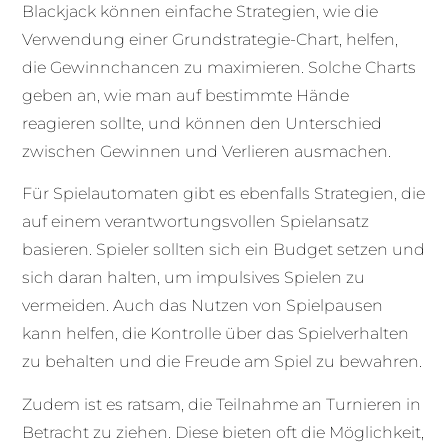
Blackjack können einfache Strategien, wie die
Verwendung einer Grundstrategie-Chart, helfen,
die Gewinnchancen zu maximieren. Solche Charts
geben an, wie man auf bestimmte Hände
reagieren sollte, und können den Unterschied
zwischen Gewinnen und Verlieren ausmachen.
Für Spielautomaten gibt es ebenfalls Strategien, die
auf einem verantwortungsvollen Spielansatz
basieren. Spieler sollten sich ein Budget setzen und
sich daran halten, um impulsives Spielen zu
vermeiden. Auch das Nutzen von Spielpausen
kann helfen, die Kontrolle über das Spielverhalten
zu behalten und die Freude am Spiel zu bewahren.
Zudem ist es ratsam, die Teilnahme an Turnieren in
Betracht zu ziehen. Diese bieten oft die Möglichkeit,