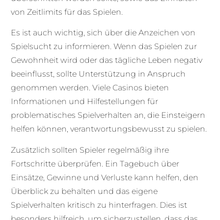
von Zeitlimits für das Spielen.
Es ist auch wichtig, sich über die Anzeichen von
Spielsucht zu informieren. Wenn das Spielen zur
Gewohnheit wird oder das tägliche Leben negativ
beeinflusst, sollte Unterstützung in Anspruch
genommen werden. Viele Casinos bieten
Informationen und Hilfestellungen für
problematisches Spielverhalten an, die Einsteigern
helfen können, verantwortungsbewusst zu spielen.
Zusätzlich sollten Spieler regelmäßig ihre
Fortschritte überprüfen. Ein Tagebuch über
Einsätze, Gewinne und Verluste kann helfen, den
Überblick zu behalten und das eigene
Spielverhalten kritisch zu hinterfragen. Dies ist
besonders hilfreich, um sicherzustellen, dass das