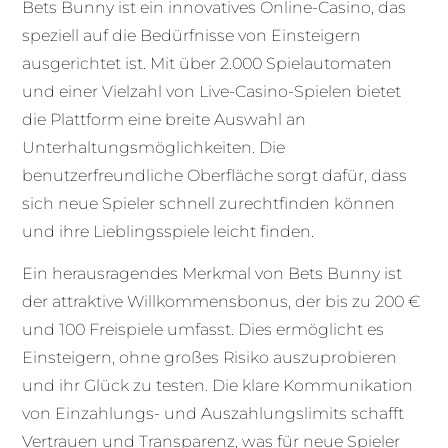
Bets Bunny ist ein innovatives Online-Casino, das
speziell auf die Bedürfnisse von Einsteigern
ausgerichtet ist. Mit über 2.000 Spielautomaten
und einer Vielzahl von Live-Casino-Spielen bietet
die Plattform eine breite Auswahl an
Unterhaltungsmöglichkeiten. Die
benutzerfreundliche Oberfläche sorgt dafür, dass
sich neue Spieler schnell zurechtfinden können
und ihre Lieblingsspiele leicht finden.
Ein herausragendes Merkmal von Bets Bunny ist
der attraktive Willkommensbonus, der bis zu 200 €
und 100 Freispiele umfasst. Dies ermöglicht es
Einsteigern, ohne großes Risiko auszuprobieren
und ihr Glück zu testen. Die klare Kommunikation
von Einzahlungs- und Auszahlungslimits schafft
Vertrauen und Transparenz, was für neue Spieler