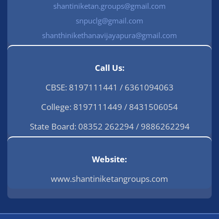
shantiniketan.groups@gmail.com
snpuclg@gmail.com
shanthinikethanavijayapura@gmail.com
Call Us:
CBSE: 8197111441 / 6361094063
College: 8197111449 / 8431506054
State Board: 08352 262294 / 9886262294
Website:
www.shantiniketangroups.com