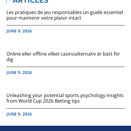
ARTICLES
Les pratiques de jeu responsables un guide essentiel
pour maintenir votre plaisir intact
JUNE 9, 2026
Online eller offline vilket casinoalternativ är bäst för
dig
JUNE 9, 2026
Unleashing your potential sports psychology insights
from World Cup 2026 Betting tips
JUNE 9, 2026