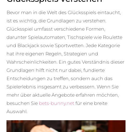
Bevor man in die Welt des Glücksspiels eintaucht,
ist es wichtig, die Grundlagen zu verstehen.
Glücksspiel umfasst verschiedene Formen,
darunter Spielautomaten, Tischspiele wie Roulette
und Blackjack sowie Sportwetten. Jede Kategorie
hat ihre eigenen Regeln, Strategien und
Wahrscheinlichkeiten. Ein gutes Verständnis dieser
Grundlagen hilft nicht nur dabei, fundierte
Entscheidungen zu treffen, sondern auch das
Spielerlebnis insgesamt zu verbessern. Wenn Sie
mehr über aktuelle Angebote erfahren möchten,
besuchen Sie
bets-bunny.net
für eine breite
Auswahl.