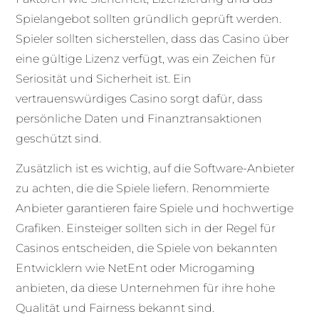
Spielangebot sollten gründlich geprüft werden.
Spieler sollten sicherstellen, dass das Casino über
eine gültige Lizenz verfügt, was ein Zeichen für
Seriosität und Sicherheit ist. Ein
vertrauenswürdiges Casino sorgt dafür, dass
persönliche Daten und Finanztransaktionen
geschützt sind.
Zusätzlich ist es wichtig, auf die Software-Anbieter
zu achten, die die Spiele liefern. Renommierte
Anbieter garantieren faire Spiele und hochwertige
Grafiken. Einsteiger sollten sich in der Regel für
Casinos entscheiden, die Spiele von bekannten
Entwicklern wie NetEnt oder Microgaming
anbieten, da diese Unternehmen für ihre hohe
Qualität und Fairness bekannt sind.