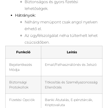
Biztonságos és gyors fizetési
lehetőségek.
Hátrányok:
Néhány menüpont csak angol nyelven
érhető el.
Az ügyfélszolgálat néha túlterhelt lehet
csúcsidőben.
Funkció
Leírás
Bejelentkezés
Email/Felhasználónév és Jelszó
Módja
Biztonsági
Titkosítás és Személyazonosság
Protokollok
Ellenőrzés
Fizetési Opciók
Banki Átutalás, E-pénztárcák,
Kriptovaluta