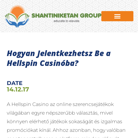
News & Events
Hogyan Jelentkezhetsz Be a
Hellspin Casinóba?
DATE
14.12.17
A Hellspin Casino az online szerencsejátékok
világában egyre népszerűbb választás, mivel
könnyen elérhető játékok sokaságát és izgalmas
promóciókat kínál. Ahhoz azonban, hogy valóban