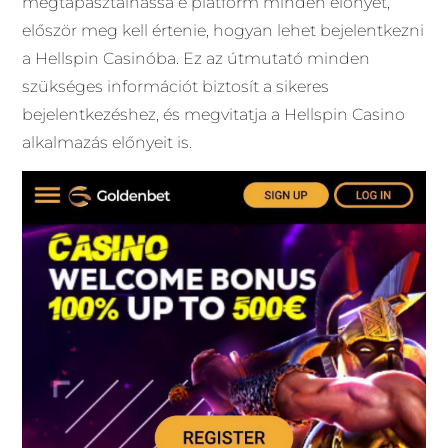
megtapasztalhassa e platform minden előnyét,
először meg kell értenie, hogyan lehet bejelentkezni
a Hellspin Casinóba. Ez az útmutató minden
szükséges információt biztosít a sikeres
bejelentkezéshez, és megvitatja a Hellspin Casino
alkalmazás előnyeit is.