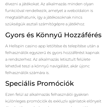
élvezni a játékokat. Az alkalmazás minden olyan
funkcióval rendelkezik, amelyet a weboldalon is
megtalálhatunk, így a játékosoknak nincs
szükségük asztali számítógépre a játékhoz.
Gyors és Könnyű Hozzáférés
A Hellspin casino app letöltése és telepítése után a
felhasználók egyszerű és gyors hozzáférést kapnak
a rendszerhez. Az alkalmazás letisztult felülete
lehetővé teszi a könnyű navigálást, akár újonc
felhasználók számára is.
Speciális Promóciók
Ezen felül az alkalmazás felhasználói gyakran
különleges promóciók és exkluzív ajánlatok előnyeit