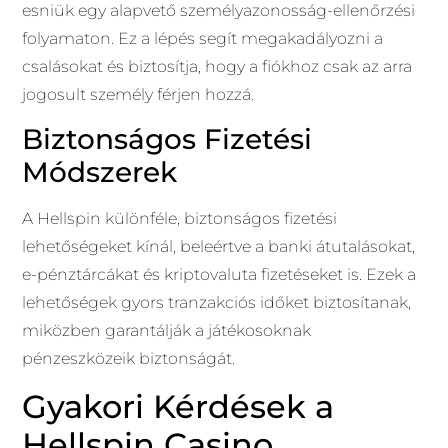
esniük egy alapvető személyazonosság-ellenőrzési
folyamaton. Ez a lépés segít megakadályozni a
csalásokat és biztosítja, hogy a fiókhoz csak az arra
jogosult személy férjen hozzá.
Biztonságos Fizetési
Módszerek
A Hellspin különféle, biztonságos fizetési
lehetőségeket kínál, beleértve a banki átutalásokat,
e-pénztárcákat és kriptovaluta fizetéseket is. Ezek a
lehetőségek gyors tranzakciós időket biztosítanak,
miközben garantálják a játékosoknak
pénzeszközeik biztonságát.
Gyakori Kérdések a
Hellspin Casino