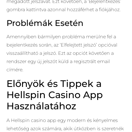
megadott jelszavát. Ezt követően, a ‘Bejelentkezés’
gombra kattintva azonnal hozzáférhet a fiókjához.
Problémák Esetén
Amennyiben bármilyen probléma merülne fel a
bejelentkezés során, az ‘Elfelejtett jelszó’ opcióval
visszaállítható a jelszó. Ezt az opciót követően a
rendszer egy új jelszót küld a regisztrált email
címére.
Előnyök és Tippek a
Hellspin Casino App
Használatához
A Hellspin casino app egy modern és kényelmes
lehetőség azok számára, akik útközben is szeretnék