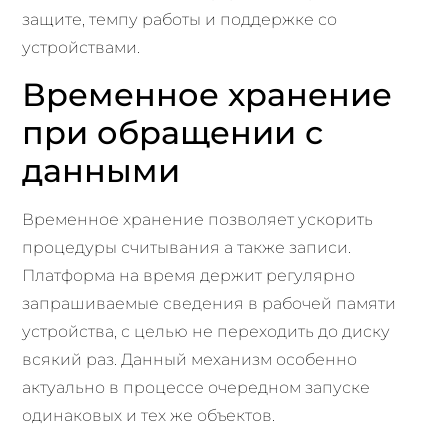
защите, темпу работы и поддержке со
устройствами.
Временное хранение
при обращении с
данными
Временное хранение позволяет ускорить
процедуры считывания а также записи.
Платформа на время держит регулярно
запрашиваемые сведения в рабочей памяти
устройства, с целью не переходить до диску
всякий раз. Данный механизм особенно
актуально в процессе очередном запуске
одинаковых и тех же объектов.