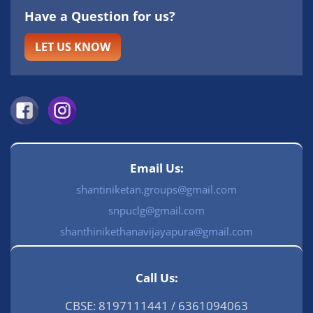
Have a Question for us?
LET US KNOW
Email Us:
shantiniketan.groups@gmail.com
snpuclg@gmail.com
shanthinikethanavijayapura@gmail.com
Call Us:
CBSE: 8197111441 / 6361094063