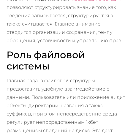
позволяют структурировать знание того, как
сведения записывается, структурируется а
также считывается. Главное внимание
отводится организации сохранения, темпу
обращения, устойчивости и управлению прав.
Роль файловой
системы
Главная задача файловой структуры —
предоставить удобную взаимодействие с
данными. Пользователь или приложение видит
объекты, директории, названия а также
суффиксы, при этом непосредственно среда
регулирует непосредственным 1хбет
размещением сведений на диске. Это дает