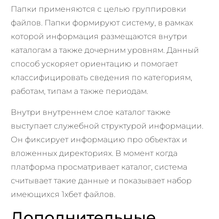
Папки применяются с целью группировки
файлов. Папки формируют систему, в рамках
которой информация размещаются внутри
каталогам а также дочерним уровням. Данный
способ ускоряет ориентацию и помогает
классифицировать сведения по категориям,
работам, типам а также периодам.
Внутри внутреннем слое каталог также
выступает служебной структурой информации.
Он фиксирует информацию про объектах и
вложенных директориях. В момент когда
платформа просматривает каталог, система
считывает такие данные и показывает набор
имеющихся 1хбет файлов.
Дополнительные