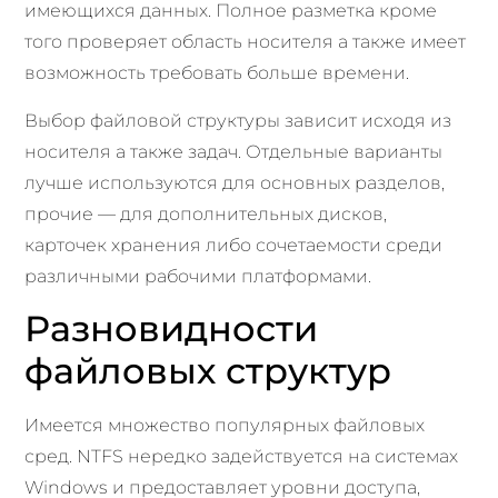
имеющихся данных. Полное разметка кроме
того проверяет область носителя а также имеет
возможность требовать больше времени.
Выбор файловой структуры зависит исходя из
носителя а также задач. Отдельные варианты
лучше используются для основных разделов,
прочие — для дополнительных дисков,
карточек хранения либо сочетаемости среди
различными рабочими платформами.
Разновидности
файловых структур
Имеется множество популярных файловых
сред. NTFS нередко задействуется на системах
Windows и предоставляет уровни доступа,