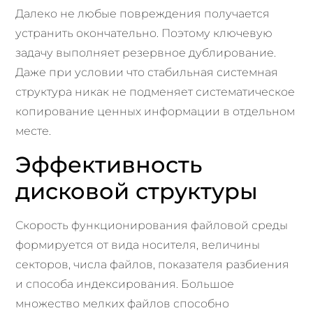
Далеко не любые повреждения получается
устранить окончательно. Поэтому ключевую
задачу выполняет резервное дублирование.
Даже при условии что стабильная системная
структура никак не подменяет систематическое
копирование ценных информации в отдельном
месте.
Эффективность
дисковой структуры
Скорость функционирования файловой среды
формируется от вида носителя, величины
секторов, числа файлов, показателя разбиения
и способа индексирования. Большое
множество мелких файлов способно