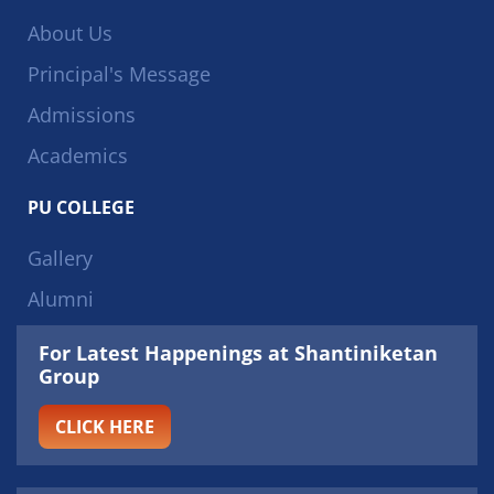
About Us
Principal's Message
Admissions
Academics
PU COLLEGE
Gallery
Alumni
For Latest Happenings at Shantiniketan
Group
CLICK HERE