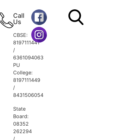
Call
Us
CBSE:
8197111441
/
6361094063
PU
College:
8197111449
/
8431506054
State
Board:
08352
262294
/