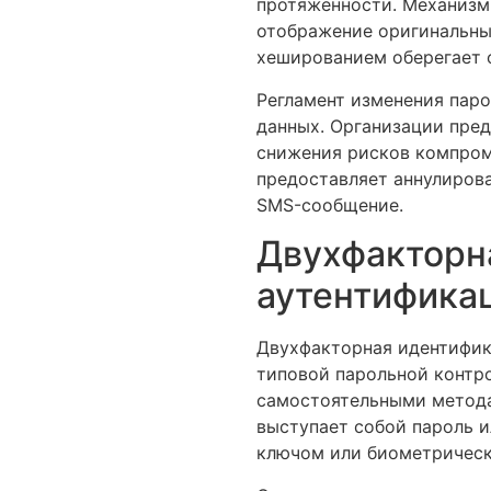
протяженности. Механизм
отображение оригинальны
хешированием оберегает о
Регламент изменения пар
данных. Организации пре
снижения рисков компром
предоставляет аннулирова
SMS-сообщение.
Двухфакторн
аутентифика
Двухфакторная идентифик
типовой парольной контр
самостоятельными метода
выступает собой пароль и
ключом или биометричес