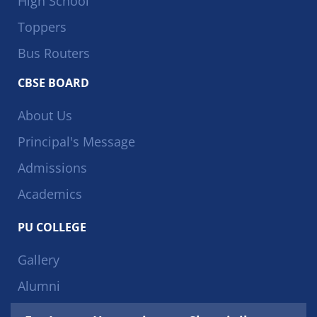
High School
Toppers
Bus Routers
CBSE BOARD
About Us
Principal's Message
Admissions
Academics
PU COLLEGE
Gallery
Alumni