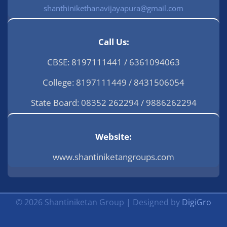
shanthinikethanavijayapura@gmail.com
Call Us:
CBSE: 8197111441 / 6361094063
College: 8197111449 / 8431506054
State Board: 08352 262294 / 9886262294
Website:
www.shantiniketangroups.com
© 2026 Shantiniketan Group | Designed by
DigiGro