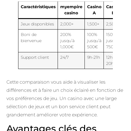
Caractéristiques
myempire
Casino
Casino
casino
A
B
Jeux disponibles
2,000+
1,500+
2,500+
Boni de
200%
100%
150%
bienvenue
jusqu’à
jusqu’à
jusqu’à
1,000€
500€
750€
Support client
24/7
9h-21h
12h-
20h
Cette comparaison vous aide à visualiser les
différences et à faire un choix éclairé en fonction de
vos préférences de jeu. Un casino avec une large
sélection de jeux et un bon service client peut
grandement améliorer votre expérience.
Avantages clés des