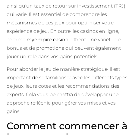
ainsi qu’un taux de retour sur investissement (TRJ)
qui varie. Il est essentiel de comprendre les
mécanismes de ces jeux pour optimiser votre
expérience de jeu. En outre, les casinos en ligne,
comme
myempire casino
, offrent une variété de
bonus et de promotions qui peuvent également
jouer un rôle dans vos gains potentiels.
Pour aborder le jeu de manière stratégique, il est
important de se familiariser avec les différents types
de jeux, leurs cotes et les recommandations des
experts. Cela vous permettra de développer une
approche réfléchie pour gérer vos mises et vos
gains.
Comment commencer à