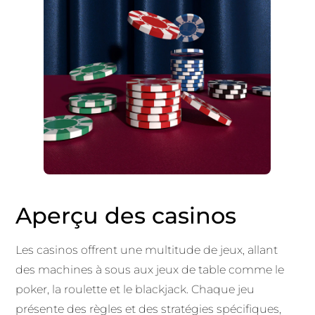
Aperçu des casinos
Les casinos offrent une multitude de jeux, allant
des machines à sous aux jeux de table comme le
poker, la roulette et le blackjack. Chaque jeu
présente des règles et des stratégies spécifiques,