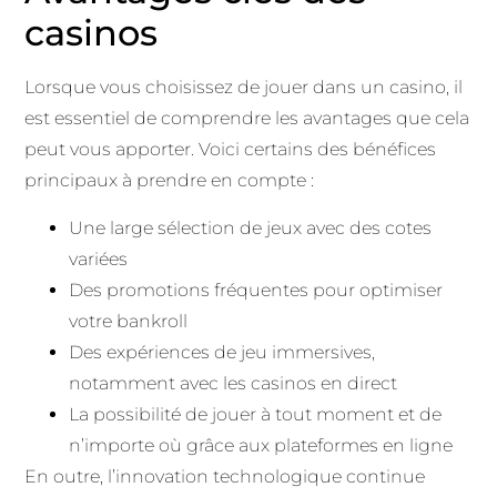
casinos
Lorsque vous choisissez de jouer dans un casino, il
est essentiel de comprendre les avantages que cela
peut vous apporter. Voici certains des bénéfices
principaux à prendre en compte :
Une large sélection de jeux avec des cotes
variées
Des promotions fréquentes pour optimiser
votre bankroll
Des expériences de jeu immersives,
notamment avec les casinos en direct
La possibilité de jouer à tout moment et de
n’importe où grâce aux plateformes en ligne
En outre, l’innovation technologique continue