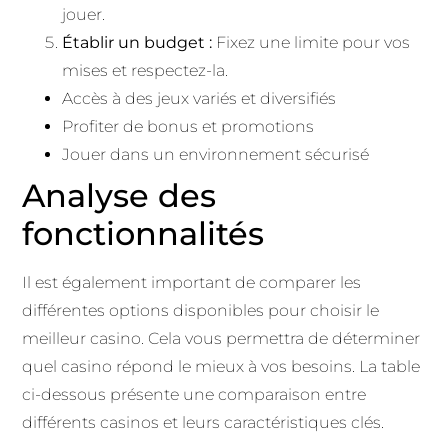
jouer.
Établir un budget :
Fixez une limite pour vos
mises et respectez-la.
Accès à des jeux variés et diversifiés
Profiter de bonus et promotions
Jouer dans un environnement sécurisé
Analyse des
fonctionnalités
Il est également important de comparer les
différentes options disponibles pour choisir le
meilleur casino. Cela vous permettra de déterminer
quel casino répond le mieux à vos besoins. La table
ci-dessous présente une comparaison entre
différents casinos et leurs caractéristiques clés.