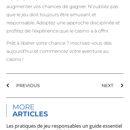
augmenter vos chances de gagner. N’oubliez pas
que le jeu doit toujours être amusant et
responsable. Adoptez une approche disciplinée et
profitez de l’expérience que le casino a à offrir.
Prêt à libérer votre chance ? Inscrivez-vous dès
aujourd’hui et commencez votre aventure au
casino !
PREVIOUS
NEXT
MORE
ARTICLES
Les pratiques de jeu responsables un guide essentiel