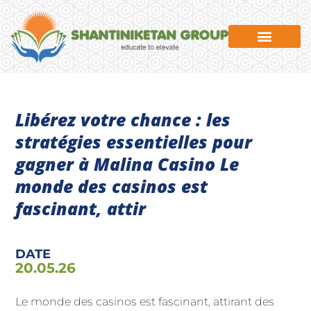
News & Events
Libérez votre chance : les
stratégies essentielles pour
gagner à Malina Casino Le
monde des casinos est
fascinant, attir
DATE
20.05.26
Le monde des casinos est fascinant, attirant des