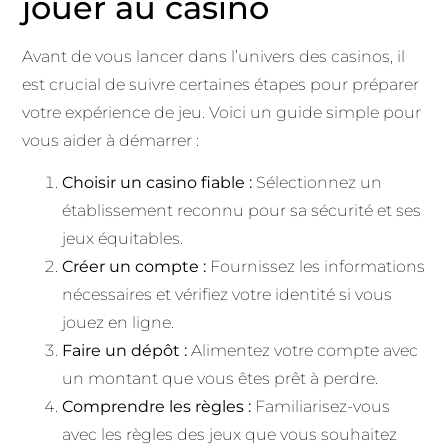
jouer au casino
Avant de vous lancer dans l’univers des casinos, il
est crucial de suivre certaines étapes pour préparer
votre expérience de jeu. Voici un guide simple pour
vous aider à démarrer :
Choisir un casino fiable :
Sélectionnez un
établissement reconnu pour sa sécurité et ses
jeux équitables.
Créer un compte :
Fournissez les informations
nécessaires et vérifiez votre identité si vous
jouez en ligne.
Faire un dépôt :
Alimentez votre compte avec
un montant que vous êtes prêt à perdre.
Comprendre les règles :
Familiarisez-vous
avec les règles des jeux que vous souhaitez