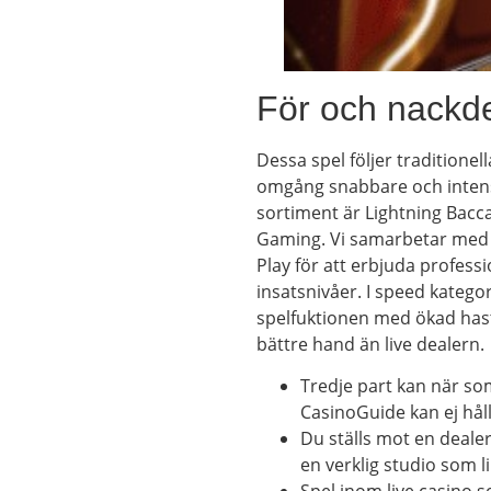
För och nackde
Dessa spel följer traditionel
omgång snabbare och intensiv
sortiment är Lightning Bacca
Gaming. Vi samarbetar med 
Play för att erbjuda professi
insatsnivåer. I speed kate
spelfuktionen med ökad hastig
bättre hand än live dealern.
Tredje part kan när so
CasinoGuide kan ej håll
Du ställs mot en deale
en verklig studio som li
Spel inom live casino so