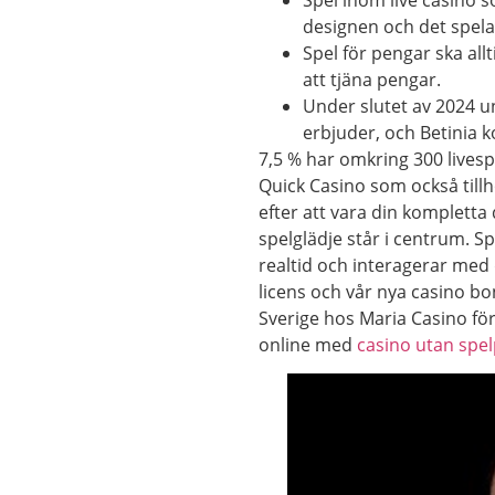
designen och det spela
Spel för pengar ska all
att tjäna pengar.
Under slutet av 2024 u
erbjuder, och Betinia k
7,5 % har omkring 300 livespe
Quick Casino som också tillhö
efter att vara din kompletta 
spelglädje står i centrum. Spe
realtid och interagerar med
licens och vår nya casino bon
Sverige hos Maria Casino fö
online med
casino utan spe