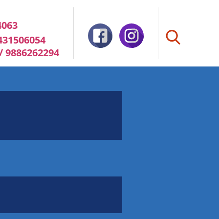
4063
8431506054
 / 9886262294