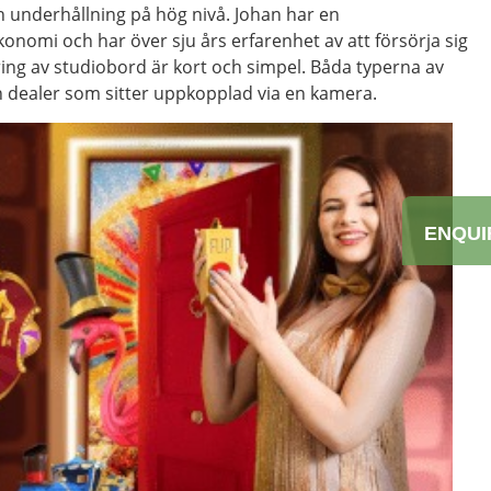
h underhållning på hög nivå. Johan har en
nomi och har över sju års erfarenhet av att försörja sig
ring av studiobord är kort och simpel. Båda typerna av
 dealer som sitter uppkopplad via en kamera.
ENQUI