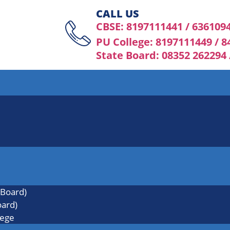
CALL US
CBSE: 8197111441 / 636109
PU College: 8197111449 / 
State Board: 08352 262294
 Board)
oard)
lege