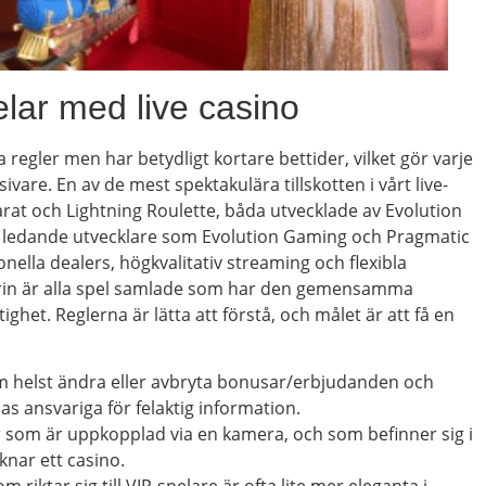
lar med live casino
la regler men har betydligt kortare bettider, vilket gör varje
are. En av de mest spektakulära tillskotten i vårt live-
rat och Lightning Roulette, båda utvecklade av Evolution
ledande utvecklare som Evolution Gaming och Pragmatic
onella dealers, högkvalitativ streaming och flexibla
gorin är alla spel samlade som har den gemensamma
het. Reglerna är lätta att förstå, och målet är att få en
m helst ändra eller avbryta bonusar/erbjudanden och
as ansvariga för felaktig information.
r som är uppkopplad via en kamera, och som befinner sig i
knar ett casino.
m riktar sig till VIP-spelare är ofta lite mer eleganta i