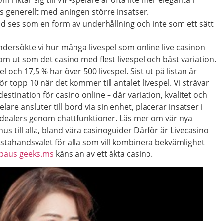
s generellt med aningen större insatser.
tid ses som en form av underhållning och inte som ett sätt
ndersökte vi hur många livespel som online live casinon
om ut som det casino med flest livespel och bäst variation.
l och 17,5 % har över 500 livespel. Sist ut på listan är
r topp 10 när det kommer till antalet livespel. Vi strävar
destination för casino online – där variation, kvalitet och
lare ansluter till bord via sin enhet, placerar insatser i
 dealers genom chattfunktioner. Läs mer om vår nya
us till alla, bland våra casinoguider Därför är Livecasino
rstahandsvalet för alla som vill kombinera bekvämlighet
lpaus geeks.ms
känslan av ett äkta casino.