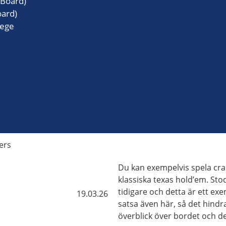
 Board)
oard)
lege
ers
Du kan exempelvis spela cra
klassiska texas hold’em. Sto
tidigare och detta är ett ex
19.03.26
satsa även här, så det hindra
överblick över bordet och det