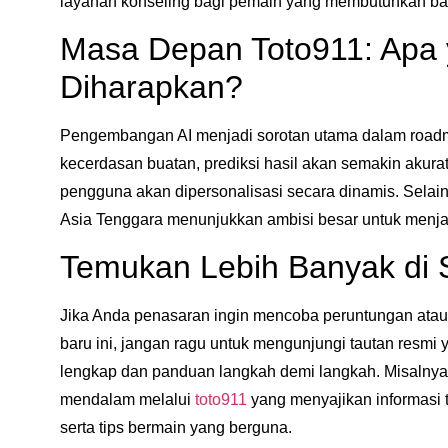
layanan konseling bagi pemain yang membutuhkan ba
Masa Depan Toto911: Apa 
Diharapkan?
Pengembangan AI menjadi sorotan utama dalam roadm
kecerdasan buatan, prediksi hasil akan semakin akur
pengguna akan dipersonalisasi secara dinamis. Selain
Asia Tenggara menunjukkan ambisi besar untuk menja
Temukan Lebih Banyak di S
Jika Anda penasaran ingin mencoba peruntungan atau
baru ini, jangan ragu untuk mengunjungi tautan resm
lengkap dan panduan langkah demi langkah. Misalny
mendalam melalui
toto911
yang menyajikan informasi ter
serta tips bermain yang berguna.