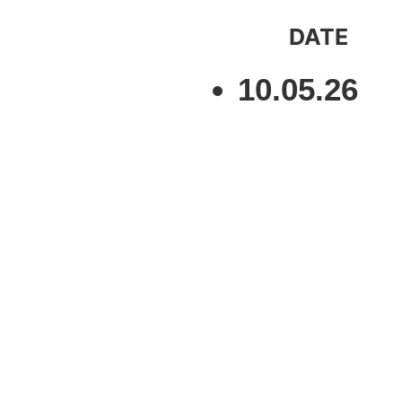
DATE
10.05.26