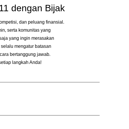
11 dengan Bijak
mpetisi, dan peluang finansial.
in, serta komunitas yang
a saja yang ingin merasakan
 selalu mengatur batasan
ecara bertanggung jawab.
etiap langkah Anda!