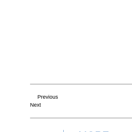
Previous
Next