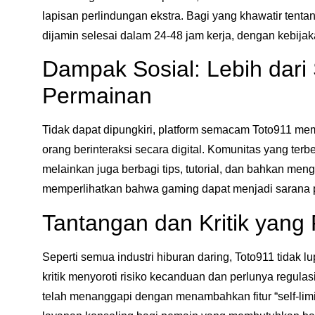
lapisan perlindungan ekstra. Bagi yang khawatir tent
dijamin selesai dalam 24‑48 jam kerja, dengan kebijak
Dampak Sosial: Lebih dari
Permainan
Tidak dapat dipungkiri, platform semacam Toto911 mem
orang berinteraksi secara digital. Komunitas yang terb
melainkan juga berbagi tips, tutorial, dan bahkan men
memperlihatkan bahwa gaming dapat menjadi sarana pos
Tantangan dan Kritik yang 
Seperti semua industri hiburan daring, Toto911 tidak l
kritik menyoroti risiko kecanduan dan perlunya regulasi 
telah menanggapi dengan menambahkan fitur “self‑limi