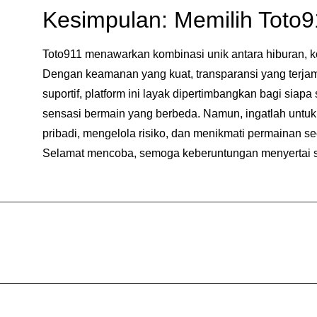
Kesimpulan: Memilih Toto9
Toto911 menawarkan kombinasi unik antara hiburan, ko
Dengan keamanan yang kuat, transparansi yang terjam
suportif, platform ini layak dipertimbangkan bagi siap
sensasi bermain yang berbeda. Namun, ingatlah untuk
pribadi, mengelola risiko, dan menikmati permainan s
Selamat mencoba, semoga keberuntungan menyertai s