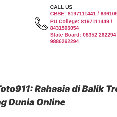
CALL US
CBSE: 8197111441 / 63610
PU College: 8197111449 /
8431506054
State Board: 08352 262294 
9886262294
itutions
Infrastructure
Student Life
News & Events
oto911: Rahasia di Balik T
 Dunia Online