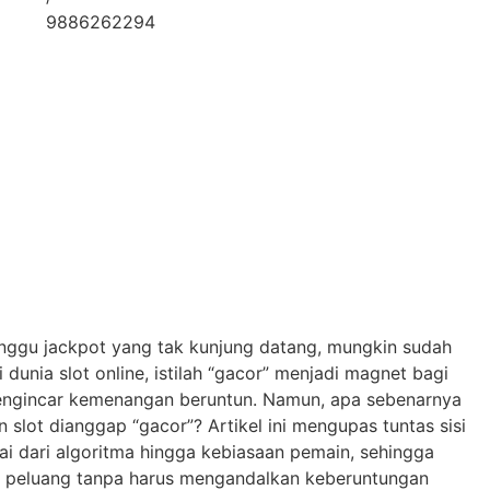
9886262294
nggu jackpot yang tak kunjung datang, mungkin sudah
 dunia slot online, istilah “gacor” menjadi magnet bagi
mengincar kemenangan beruntun. Namun, apa sebenarnya
lot dianggap “gacor”? Artikel ini mengupas tuntas sisi
ai dari algoritma hingga kebiasaan pemain, sehingga
peluang tanpa harus mengandalkan keberuntungan