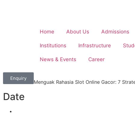
Home
About Us
Admissions
Institutions
Infrastructure
Stud
News & Events
Career
Enquiry
Menguak Rahasia Slot Online Gacor: 7 Strat
Date