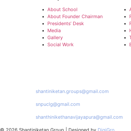
About School
About Founder Chairman
Presidents’ Desk
Media
Gallery
Social Work
Email Us:
shantiniketan.groups@gmail.com
snpuclg@gmail.com
shanthinikethanavijayapura@gmail.com
© 2026 Shantiniketan Group | Designed by
DigiGro