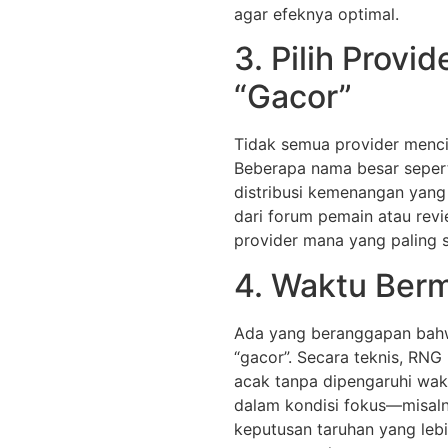
agar efeknya optimal.
3. Pilih Provi
“Gacor”
Tidak semua provider menci
Beberapa nama besar seperti
distribusi kemenangan yang
dari forum pemain atau re
provider mana yang paling 
4. Waktu Berm
Ada yang beranggapan bahw
“gacor”. Secara teknis, RN
acak tanpa dipengaruhi wak
dalam kondisi fokus—misaln
keputusan taruhan yang lebih