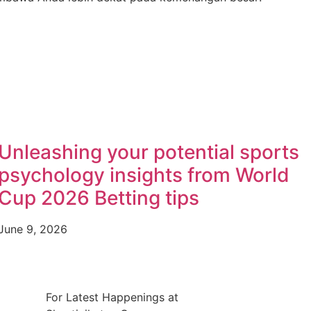
Unleashing your potential sports
psychology insights from World
Cup 2026 Betting tips
June 9, 2026
For Latest Happenings at