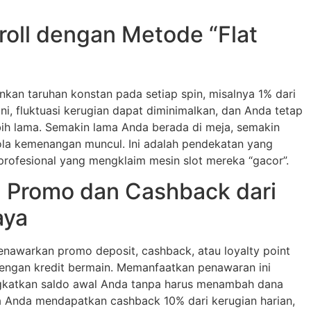
kroll dengan Metode “Flat
ankan taruhan konstan pada setiap spin, misalnya 1% dari
ini, fluktuasi kerugian dapat diminimalkan, dan Anda tetap
ih lama. Semakin lama Anda berada di meja, semakin
la kemenangan muncul. Ini adalah pendekatan yang
profesional yang mengklaim mesin slot mereka “gacor”.
n Promo dan Cashback dari
aya
menawarkan promo deposit, cashback, atau loyalty point
engan kredit bermain. Memanfaatkan penawaran ini
gkatkan saldo awal Anda tanpa harus menambah dana
ka Anda mendapatkan cashback 10% dari kerugian harian,