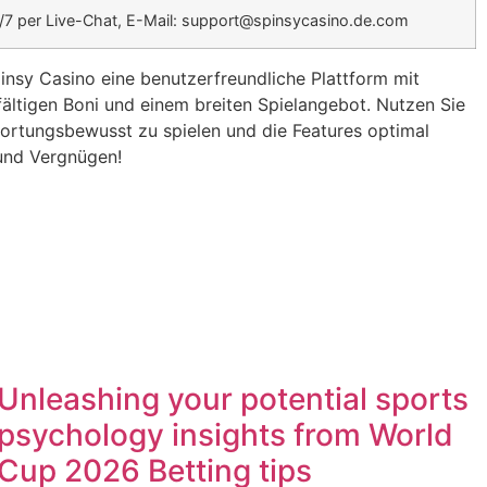
/7 per Live-Chat, E-Mail: support@spinsycasino.de.com
nsy Casino eine benutzerfreundliche Plattform mit
lfältigen Boni und einem breiten Spielangebot. Nutzen Sie
ortungsbewusst zu spielen und die Features optimal
 und Vergnügen!
Unleashing your potential sports
psychology insights from World
Cup 2026 Betting tips