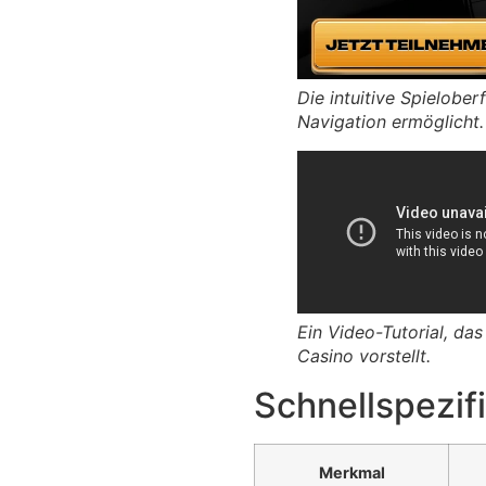
Die intuitive Spielober
Navigation ermöglicht.
Ein Video-Tutorial, das
Casino vorstellt.
Schnellspezif
Merkmal