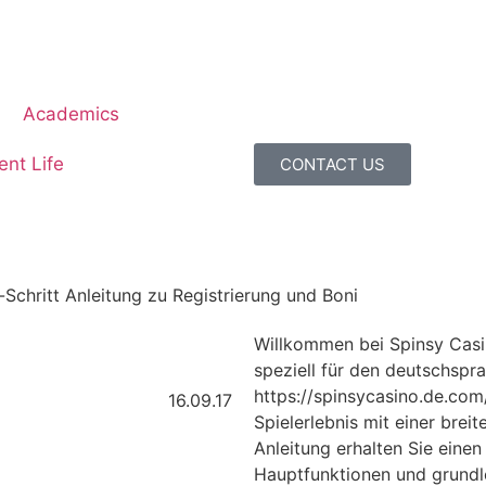
Academics
ent Life
CONTACT US
r-Schritt Anleitung zu Registrierung und Boni
Willkommen bei Spinsy Casin
speziell für den deutschspr
https://spinsycasino.de.com/
16.09.17
Spielerlebnis mit einer breit
Anleitung erhalten Sie eine
Hauptfunktionen und grundl