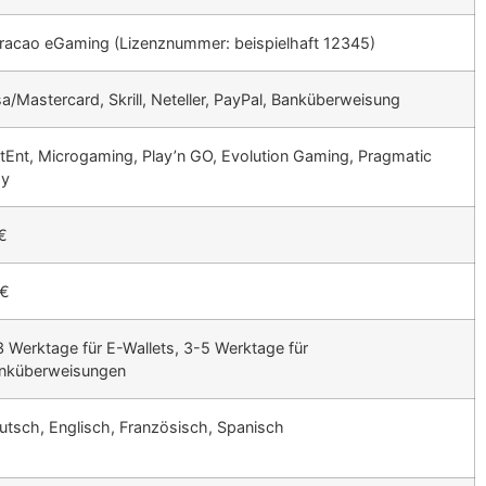
racao eGaming (Lizenznummer: beispielhaft 12345)
sa/Mastercard, Skrill, Neteller, PayPal, Banküberweisung
tEnt, Microgaming, Play’n GO, Evolution Gaming, Pragmatic
ay
€
€
3 Werktage für E-Wallets, 3-5 Werktage für
nküberweisungen
utsch, Englisch, Französisch, Spanisch