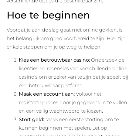
verschillende opties die beschikbaar zijn.
Hoe te beginnen
Voordat je aan de slag gaat met online gokken, is
het belangrijk om goed voorbereid te zijn. Hier zijn
enkele stappen om je op weg te helpen:
Kies een betrouwbaar casino:
Onderzoek de
licenties en recensies van verschillende online
casino’s om er zeker van te zijn dat je speelt bij
een betrouwbaar platform.
Maak een account aan:
Voltooi het
registratieproces door je gegevens in te vullen
en een veilig wachtwoord te kiezen.
Stort geld:
Maak een eerste storting om te
kunnen beginnen met spelen. Let op