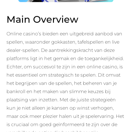
Main Overview
Online casino’s bieden een uitgebreid aanbod van
spellen, waaronder gokkasten, tafelspellen en live
dealer-spellen. De aantrekkingskracht van deze
platforms ligt in het gemak en de toegankelijkheid.
Echter, om succesvol te zijn in een online casino, is
het essentieel om strategisch te spelen. Dit omvat
het begrijpen van de spellen, het beheren van je
bankroll en het maken van slimme keuzes bij
plaatsing van inzetten. Met de juiste strategieën
kun je niet alleen je kansen op winst verhogen,
maar ook meer plezier halen uit je spelervaring. Het
is cruciaal om goed geïnformeerd te zijn over de