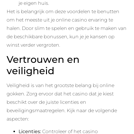
je eigen huis.
Het is belangrijk om deze voordelen te benutten
om het meeste uit je online casino ervaring te
halen. Door slim te spelen en gebruik te maken van
de beschikbare bonussen, kun je je kansen op
winst verder vergroten.
Vertrouwen en
veiligheid
Veiligheid is van het grootste belang bij online
gokken. Zorg ervoor dat het casino dat je kiest
beschikt over de juiste licenties en
beveiligingsmaatregelen. Kijk naar de volgende
aspecten:
Licenties:
Controleer of het casino