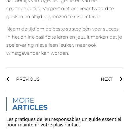
aanzienlijk verhogen en genieten van een
spannende tijd. Vergeet niet om verantwoord te
gokken en altijd je grenzen te respecteren.
Neem de tijd om de beste strategieën voor succes
in het online casino te leren en je zult merken dat je
spelervaring niet alleen leuker, maar ook
winstgevender kan worden.
PREVIOUS
NEXT
MORE
ARTICLES
Les pratiques de jeu responsables un guide essentiel
pour maintenir votre plaisir intact