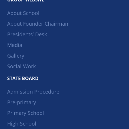
About School
About Founder Chairman
Presidents’ Desk
Media
Gallery
Social Work
STATE BOARD
Admission Procedure
Pre-primary
Primary School
High School