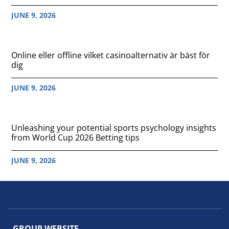
JUNE 9, 2026
Online eller offline vilket casinoalternativ är bäst för
dig
JUNE 9, 2026
Unleashing your potential sports psychology insights
from World Cup 2026 Betting tips
JUNE 9, 2026
GROUP WEBSITE