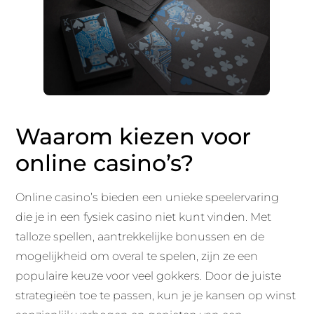
Waarom kiezen voor
online casino’s?
Online casino’s bieden een unieke speelervaring
die je in een fysiek casino niet kunt vinden. Met
talloze spellen, aantrekkelijke bonussen en de
mogelijkheid om overal te spelen, zijn ze een
populaire keuze voor veel gokkers. Door de juiste
strategieën toe te passen, kun je je kansen op winst