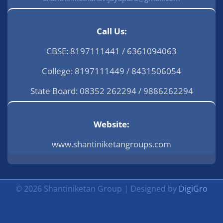
Call Us:
CBSE: 8197111441 / 6361094063
College: 8197111449 / 8431506054
State Board: 08352 262294 / 9886262294
Website:
www.shantiniketangroups.com
© 2026 Shantiniketan Group | Designed by
DigiGro