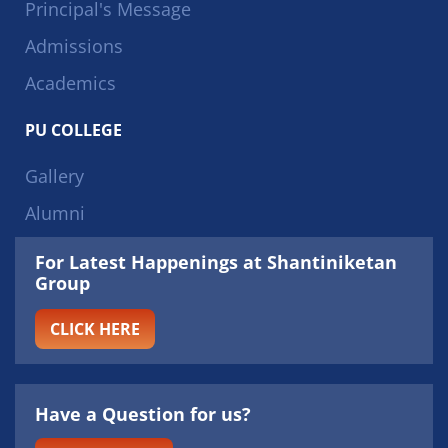
Principal's Message
Admissions
Academics
PU COLLEGE
Gallery
Alumni
For Latest Happenings at Shantiniketan
Group
CLICK HERE
Have a Question for us?