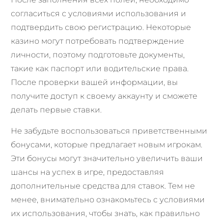
согласиться с условиями использования и
подтвердить свою регистрацию. Некоторые
казино могут потребовать подтверждение
личности, поэтому подготовьте документы,
такие как паспорт или водительские права.
После проверки вашей информации, вы
получите доступ к своему аккаунту и сможете
делать первые ставки.
Не забудьте воспользоваться приветственными
бонусами, которые предлагает новым игрокам.
Эти бонусы могут значительно увеличить ваши
шансы на успех в игре, предоставляя
дополнительные средства для ставок. Тем не
менее, внимательно ознакомьтесь с условиями
их использования, чтобы знать, как правильно