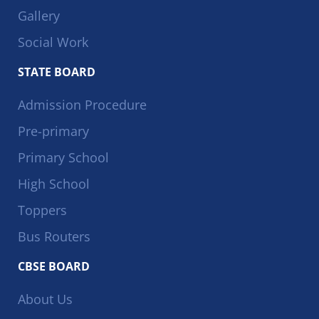
Gallery
Social Work
STATE BOARD
Admission Procedure
Pre-primary
Primary School
High School
Toppers
Bus Routers
CBSE BOARD
About Us