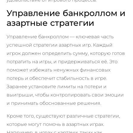
Управление банкроллом и
азартные стратегии
Управление банкроллом — ключевая часть
успешной стратегии азартных игр. Каждый
игрок должен определить сумму, которую готов
потратить на игры, и придерживаться её. Это
поможет избежать ненужных финансовых
потерь и обеспечит стабильность в игре.
Заранее установите лимиты на потери и
выигрыши, чтобы контролировать свои эмоции
и принимать обоснованные решения.
Кроме того, существуют различные стратегии,
которые могут помочь в азартных играх.
Например, в играх с картами, таких как