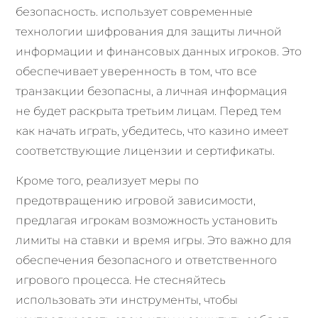
безопасность. использует современные
технологии шифрования для защиты личной
информации и финансовых данных игроков. Это
обеспечивает уверенность в том, что все
транзакции безопасны, а личная информация
не будет раскрыта третьим лицам. Перед тем
как начать играть, убедитесь, что казино имеет
соответствующие лицензии и сертификаты.
Кроме того, реализует меры по
предотвращению игровой зависимости,
предлагая игрокам возможность установить
лимиты на ставки и время игры. Это важно для
обеспечения безопасного и ответственного
игрового процесса. Не стесняйтесь
использовать эти инструменты, чтобы