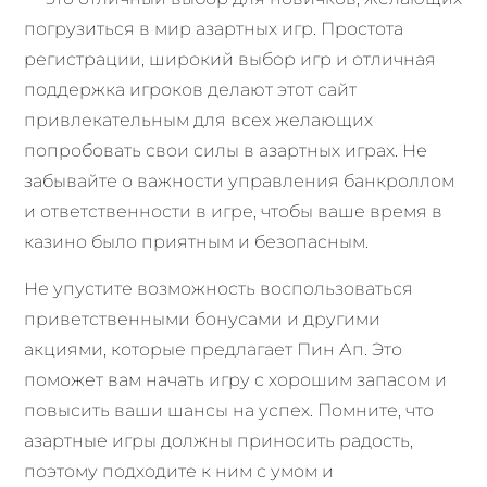
погрузиться в мир азартных игр. Простота
регистрации, широкий выбор игр и отличная
поддержка игроков делают этот сайт
привлекательным для всех желающих
попробовать свои силы в азартных играх. Не
забывайте о важности управления банкроллом
и ответственности в игре, чтобы ваше время в
казино было приятным и безопасным.
Не упустите возможность воспользоваться
приветственными бонусами и другими
акциями, которые предлагает Пин Ап. Это
поможет вам начать игру с хорошим запасом и
повысить ваши шансы на успех. Помните, что
азартные игры должны приносить радость,
поэтому подходите к ним с умом и