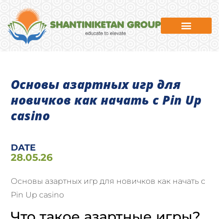
News & Events
Основы азартных игр для
новичков как начать с Pin Up
casino
DATE
28.05.26
Основы азартных игр для новичков как начать с
Pin Up casino
Что такое азартные игры?