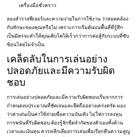
เครื่องมือชั่วคราว
ลองสำรวจฟีเจอร์และความง่ายในการใช้งาน ว่าสอดคล้อง
กับทักษะของคุณหรือไม่ เพราะการเริ่มต้นบนพื้นที่ที่รู้สึก
เป็นมิตรจะทำให้คุณเติบโตได้เร็วกว่าการต่อสู้กับระบบที่ซับ
ซ้อนโดยไม่จำเป็น
เคล็ดลับในการเล่นอย่าง
ปลอดภัยและมีความรับผิด
ชอบ
การเล่นอย่างปลอดภัยและมีความรับผิดชอบเริ่มจากการ
กำหนดงบประมาณที่ชัดเจนและยึดถืออย่างเคร่งครัด มอง
ว่าค่าเล่นเป็นค่าใช้จ่ายเพื่อความบันเทิง ไม่ใช่การลงทุน
การพนันที่รับผิดชอบ
ต้องรู้จักขีดจำกัดของตัวเองทั้งด้าน
เวลาและเงินทุน ควรหลีกเลี่ยงการเล่นเพื่อเรียกคืนความสูญ