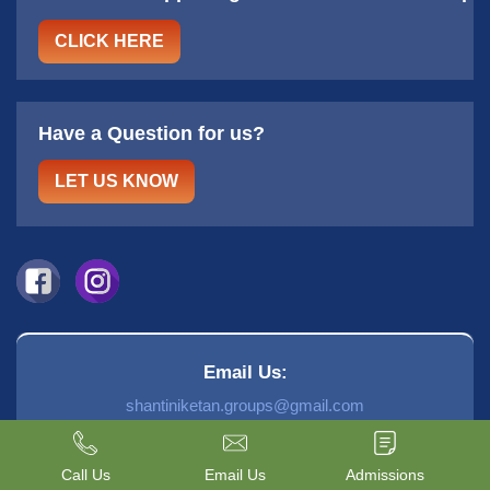
CLICK HERE
Have a Question for us?
LET US KNOW
Email Us:
shantiniketan.groups@gmail.com
snpuclg@gmail.com
shanthinikethanavijayapura@gmail.com
Call Us
Email Us
Admissions