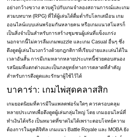
อย่างกว้างขวาง ควบคู่ไปกับเกมจำลองสถานการณ์และเกม
สวมบทบาท (RPG) ที่ให้ผู้เล่นได้ดื่มด่ำกับโลกเสมือน
เกม
ออนไลน์แบบเล่นพร้อมกันหลายคน
หรือเกมแนวสโมสรก็
เป็นสิ่งจำเป็นสำหรับการสร้างชุมชนผู้เล่นที่แข็งแกร่ง
นอกจากนี้ไม่ควรลืมเกมพuzzle และเกม Casual อื่นๆ ซึ่ง
ดึงดูดผู้เล่นในวงกว้างด้วยกฎกติกาที่เรียบง่ายและเล่นได้ใน
เวลาอันสั้น การมีเกมหลากหลายประเภทนี้ช่วยตอบสนอง
รสนิยมที่แตกต่างและเป็น
กลยุทธ์ทางการตลาด
ที่สำคัญ
สำหรับการดึงดูดและรักษาผู้ใช้ไว้ได้
บาคาร่า: เกมไพ่สุดคลาสสิก
เกมยอดนิยมที่ควรมีในแพลตฟอร์มใดๆ ควรครอบคลุม
หลายประเภทเพื่อดึงดูดผู้เล่นกลุ่มใหญ่ โดย
เกมออนไลน์ที่
ทำเงินได้จริง
เป็นหมวดที่ขาดไม่ได้เพราะตอบโจทย์ความ
ต้องการในยุคดิจิทัล เกมแนว Battle Royale และ MOBA ยัง