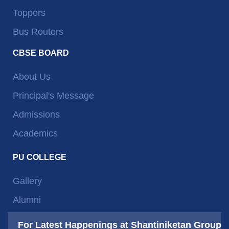
Toppers
Bus Routers
CBSE BOARD
About Us
Principal's Message
Admissions
Academics
PU COLLEGE
Gallery
Alumni
For Latest Happenings at Shantiniketan Group