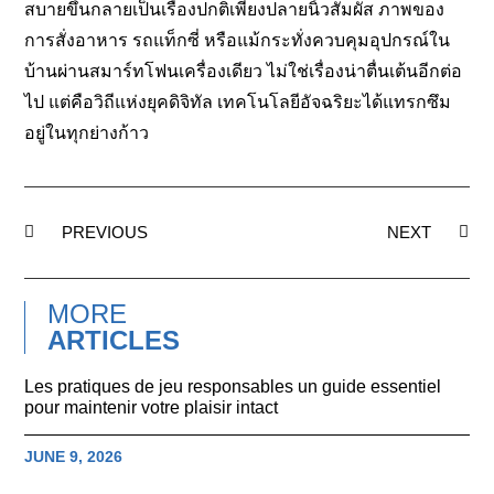
สบายขึ้นกลายเป็นเรื่องปกติเพียงปลายนิ้วสัมผัส ภาพของ
การสั่งอาหาร รถแท็กซี่ หรือแม้กระทั่งควบคุมอุปกรณ์ใน
บ้านผ่านสมาร์ทโฟนเครื่องเดียว ไม่ใช่เรื่องน่าตื่นเต้นอีกต่อ
ไป แต่คือวิถีแห่งยุคดิจิทัล เทคโนโลยีอัจฉริยะได้แทรกซึม
อยู่ในทุกย่างก้าว
PREVIOUS
NEXT
MORE
ARTICLES
Les pratiques de jeu responsables un guide essentiel
pour maintenir votre plaisir intact
JUNE 9, 2026