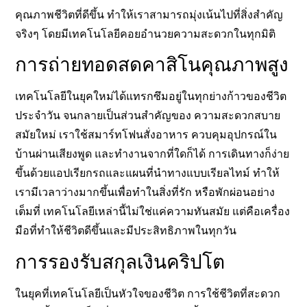
คุณภาพชีวิตที่ดีขึ้น
ทำให้เราสามารถมุ่งเน้นไปที่สิ่งสำคัญ
จริงๆ โดยมีเทคโนโลยีคอยอำนวยความสะดวกในทุกมิติ
การถ่ายทอดสดคาสิโนคุณภาพสูง
เทคโนโลยีในยุคใหม่ได้แทรกซึมอยู่ในทุกย่างก้าวของชีวิต
ประจำวัน จนกลายเป็นส่วนสำคัญของ
ความสะดวกสบาย
สมัยใหม่
เราใช้สมาร์ทโฟนสั่งอาหาร ควบคุมอุปกรณ์ใน
บ้านผ่านเสียงพูด และทำงานจากที่ใดก็ได้ การเดินทางก็ง่าย
ขึ้นด้วยแอปเรียกรถและแผนที่นำทางแบบเรียลไทม์ ทำให้
เรามีเวลาว่างมากขึ้นเพื่อทำในสิ่งที่รัก หรือพักผ่อนอย่าง
เต็มที่ เทคโนโลยีเหล่านี้ไม่ใช่แค่ความทันสมัย แต่คือเครื่อง
มือที่ทำให้ชีวิตดีขึ้นและมีประสิทธิภาพในทุกวัน
การรองรับสกุลเงินคริปโต
ในยุคที่เทคโนโลยีเป็นหัวใจของชีวิต การใช้ชีวิตที่สะดวก