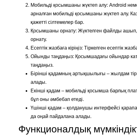
Мобильді қосымшаны жүктеп алу:
Android нем
арналған мобильді қосымшаны жүктеп алу. К
қажетті сілтемелер бар.
Қосымшаны орнату:
Жүктелген файлды ашып,
орнату.
Есептік жазбаға кіріңіз:
Тіркелген есептік жазба
Ойынды таңдаңыз:
Қосымшадағы ойындар ката
таңдаңыз.
Бірінші қадамның артықшылығы – жылдам тір
алады.
Екінші қадам – мобильді қосымша барлық пла
бұл оны әмбебап етеді.
Үшінші қадам – қолданушы интерфейсі қарап
да оңай пайдалана алады.
Функционалдық мүмкіндік