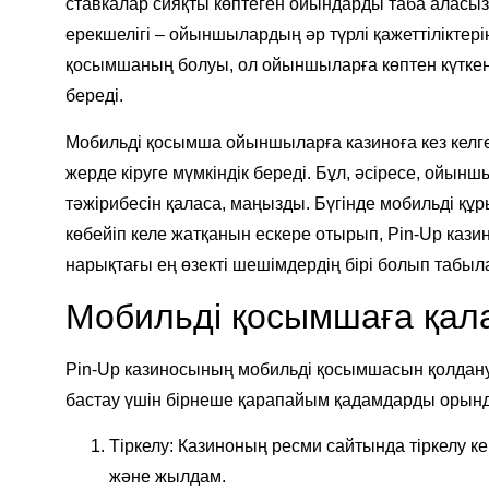
ставкалар сияқты көптеген ойындарды таба аласыз
ерекшелігі – ойыншылардың әр түрлі қажеттіліктері
қосымшаның болуы, ол ойыншыларға көптен күткен 
береді.
Мобильді қосымша ойыншыларға казиноға кез келге
жерде кіруге мүмкіндік береді. Бұл, әсіресе, ойы
тәжірибесін қаласа, маңызды. Бүгінде мобильді қ
көбейіп келе жатқанын ескере отырып, Pin-Up ка
нарықтағы ең өзекті шешімдердің бірі болып табыл
Мобильді қосымшаға қала
Pin-Up казиносының мобильді қосымшасын қолдан
бастау үшін бірнеше қарапайым қадамдарды орынд
Тіркелу:
Казиноның ресми сайтында тіркелу кер
және жылдам.