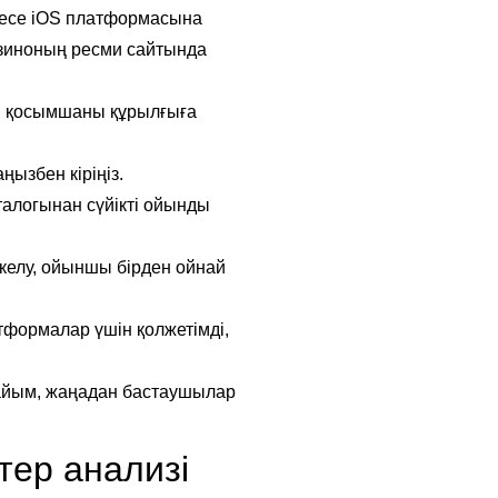
есе iOS платформасына
азиноның ресми сайтында
 қосымшаны құрылғыға
ңызбен кіріңіз.
логынан сүйікті ойынды
келу, ойыншы бірден ойнай
тформалар үшін қолжетімді,
айым, жаңадан бастаушылар
тер анализі