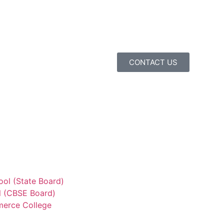
CONTACT US
ool (State Board)
ol (CBSE Board)
merce College