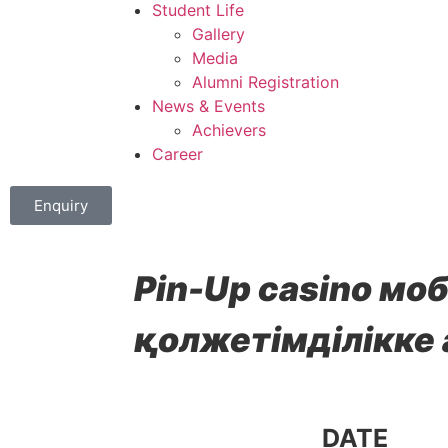
Student Life
Gallery
Media
Alumni Registration
News & Events
Achievers
Career
Enquiry
Pin-Up casino м
қолжетімділікке
DATE