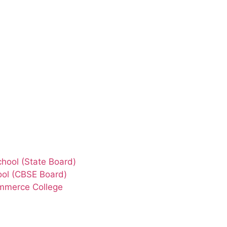
chool (State Board)
ool (CBSE Board)
ommerce College