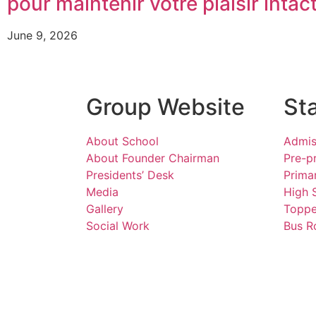
pour maintenir votre plaisir intac
June 9, 2026
Group Website
St
About School
Admis
About Founder Chairman
Pre-p
Presidents’ Desk
Prima
Media
High 
Gallery
Toppe
Social Work
Bus R