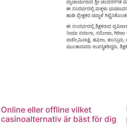
ಪ್ರಾಚಾರ್ಯರಾದ ಶ್ರೀ ಚಂದನಗೌಡ ಮಾಲ
ಈ ಸಂದರ್ಭದಲ್ಲಿ ಮಕ್ಕಳು ಭಾಷಣವನ್ನು ಮ
ಹಾಡಿ ಪ್ರೇಕ್ಷಕರ ಚಪ್ಪಾಳೆ ಗಿಟ್ಟಿಸಿಕೊಂಡ
ಈ ಸಂದರ್ಭದಲ್ಲಿ ಶಿಕ್ಷಕರಾದ ಪ್ರವೀ
ಸೀಮಾ ಸದಲಗಾ, ಸರೋಜಾ, ಗಿರಿಜಾ ಕ
ಪಾಟೀ,ಮಿನಾಕ್ಷಿ, ಹಫೀಜ, ತಬಸ್ಸುಮ
ಮುಂತಾದವರು ಉಪಸ್ಥಿತರಿದ್ದರು. ಶಿಕ್ಷ
Online eller offline vilket
casinoalternativ är bäst för dig