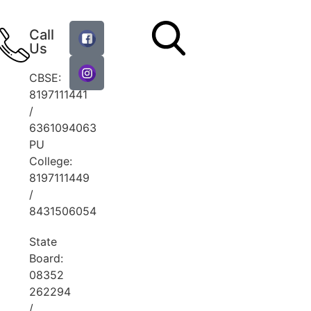
Call
Us
CBSE:
8197111441
/
6361094063
PU
College:
8197111449
/
8431506054
State
Board:
08352
262294
/