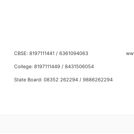
Call Us:
Web
CBSE: 8197111441 / 6361094063
www
College: 8197111449 / 8431506054
State Board: 08352 262294 / 9886262294