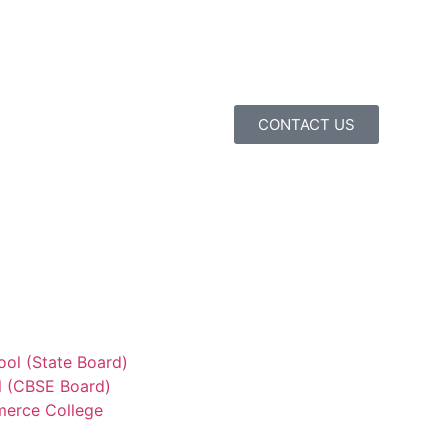
CONTACT US
ool (State Board)
ol (CBSE Board)
merce College