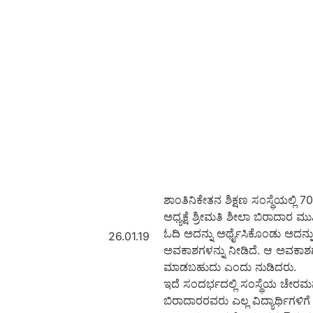
ಶಾಂತಿನಿಕೇತನ ಶಿಕ್ಷಣ ಸಂಸ್ಥೆಯಲ್ಲ
ಅಧ್ಯಕ್ಷೆ ಶ್ರೀಮತಿ ಶೀಲಾ ಬಿರಾದಾರ ಮು
ಓದಿ ಅದನ್ನು ಅರ್ಥೈಸಿಕೊಂಡು ಅದನ
26.01.19
ಅವಕಾಶಗಳನ್ನು ನೀಡಿದೆ. ಆ ಅವಕಾಶಗ
ಮಾಡಬಹುದು ಎಂದು ನುಡಿದರು.
ಇದೆ ಸಂದರ್ಭದಲ್ಲಿ ಸಂಸ್ಥೆಯ ಚೇರಮ
ಬಿರಾದಾರರವರು ಎಲ್ಲ ವಿದ್ಯಾರ್ಥಿಗ