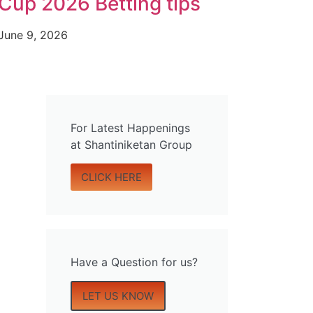
Cup 2026 Betting tips
June 9, 2026
For Latest Happenings
at Shantiniketan Group
CLICK HERE
Have a Question for us?
LET US KNOW