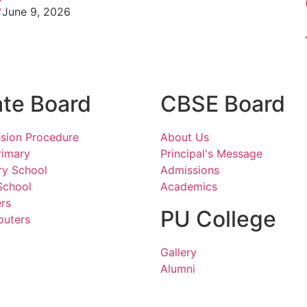
t
June 9, 2026
ate Board
CBSE Board
sion Procedure
About Us
rimary
Principal's Message
ry School
Admissions
School
Academics
rs
PU College
outers
Gallery
Alumni