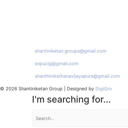
Email Us:
shantiniketan.groups@gmail.com
snpuclg@gmail.com
shanthinikethanavijayapura@gmail.com
© 2026 Shantiniketan Group | Designed by
DigiGro
I'm searching for...