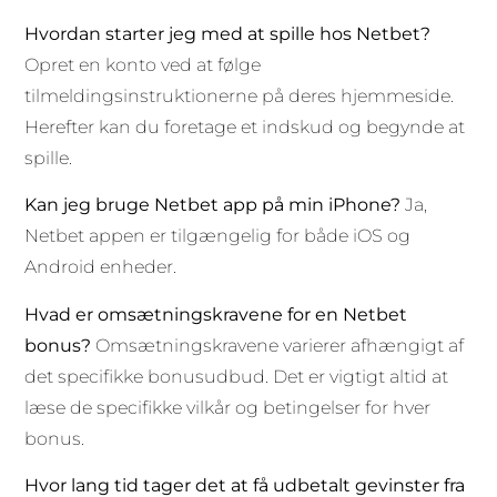
Hvordan starter jeg med at spille hos Netbet?
Opret en konto ved at følge
tilmeldingsinstruktionerne på deres hjemmeside.
Herefter kan du foretage et indskud og begynde at
spille.
Kan jeg bruge Netbet app på min iPhone?
Ja,
Netbet appen er tilgængelig for både iOS og
Android enheder.
Hvad er omsætningskravene for en Netbet
bonus?
Omsætningskravene varierer afhængigt af
det specifikke bonusudbud. Det er vigtigt altid at
læse de specifikke vilkår og betingelser for hver
bonus.
Hvor lang tid tager det at få udbetalt gevinster fra