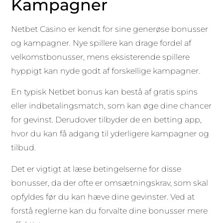
Kampagner
Netbet Casino er kendt for sine generøse bonusser
og kampagner. Nye spillere kan drage fordel af
velkomstbonusser, mens eksisterende spillere
hyppigt kan nyde godt af forskellige kampagner.
En typisk Netbet bonus kan bestå af gratis spins
eller indbetalingsmatch, som kan øge dine chancer
for gevinst. Derudover tilbyder de en betting app,
hvor du kan få adgang til yderligere kampagner og
tilbud.
Det er vigtigt at læse betingelserne for disse
bonusser, da der ofte er omsætningskrav, som skal
opfyldes før du kan hæve dine gevinster. Ved at
forstå reglerne kan du forvalte dine bonusser mere