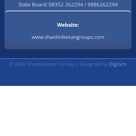
State Board: 08352 262294 / 9886262294
Website:
www.shantiniketangroups.com
© 2026 Shantiniketan Group | Designed by
DigiGro