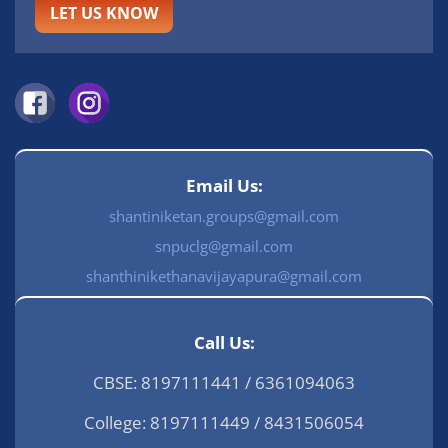
LET US KNOW
Email Us:
shantiniketan.groups@gmail.com
snpuclg@gmail.com
shanthinikethanavijayapura@gmail.com
Call Us:
CBSE: 8197111441 / 6361094063
College: 8197111449 / 8431506054