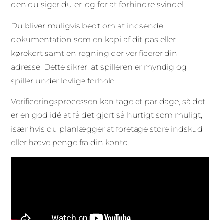
den du siger du er, og for at forhindre svindel.
Du bliver muligvis bedt om at indsende
dokumentation som en kopi af dit pas eller
kørekort samt en regning der verificerer din
adresse. Dette sikrer, at spilleren er myndig og
spiller under lovlige forhold.
Verificeringsprocessen kan tage et par dage, så det
er en god idé at få det gjort så hurtigt som muligt,
især hvis du planlægger at foretage store indskud
eller hæve penge fra din konto.