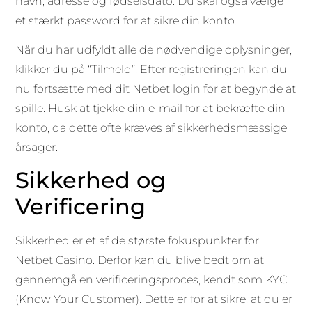
navn, adresse og fødselsdato. Du skal også vælge
et stærkt password for at sikre din konto.
Når du har udfyldt alle de nødvendige oplysninger,
klikker du på “Tilmeld”. Efter registreringen kan du
nu fortsætte med dit Netbet login for at begynde at
spille. Husk at tjekke din e-mail for at bekræfte din
konto, da dette ofte kræves af sikkerhedsmæssige
årsager.
Sikkerhed og
Verificering
Sikkerhed er et af de største fokuspunkter for
Netbet Casino. Derfor kan du blive bedt om at
gennemgå en verificeringsproces, kendt som KYC
(Know Your Customer). Dette er for at sikre, at du er