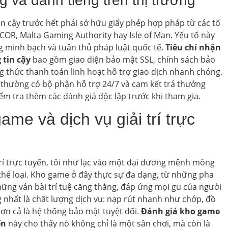
g và danh tiếng trên thị trường
in cậy trước hết phải sở hữu giấy phép hợp pháp từ các tổ
COR, Malta Gaming Authority hay Isle of Man. Yếu tố này
 minh bạch và tuân thủ pháp luật quốc tế.
Tiêu chí nhận
 tin cậy
bao gồm giao diện bảo mật SSL, chính sách bảo
ng thức thanh toán linh hoạt hỗ trợ giao dịch nhanh chóng.
n thường có bộ phận hỗ trợ 24/7 và cam kết trả thưởng
ểm tra thêm các đánh giá độc lập trước khi tham gia.
me và dịch vụ giải trí trực
 trí trực tuyến, tôi như lạc vào một đại dương mênh mông
hể loại. Kho game ở đây thực sự đa dạng, từ những pha
ng ván bài trí tuệ căng thẳng, đáp ứng mọi gu của người
g nhất là chất lượng dịch vụ: nạp rút nhanh như chớp, đồ
hơn cả là hệ thống bảo mật tuyệt đối.
Đánh giá kho game
ến
này cho thấy nó không chỉ là một sân chơi, mà còn là