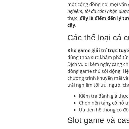
một cộng đồng nơi mọi vấn đ
nghiệm, tôi đã cảm nhận được
thực,
đây là điểm đến lý tư
cậy
.
Các thể loại cá 
Kho game giải trí trực tuy
dùng thỏa sức khám phá từ 
Dịch vụ đi kèm ngày càng ch
đồng game thủ sôi động. Hệ 
chương trình khuyến mãi và s
trải nghiệm tối ưu, người ch
Kiểm tra đánh giá thực
Chọn nền tảng có hỗ tr
Ưu tiên hệ thống có đội
Slot game và cas