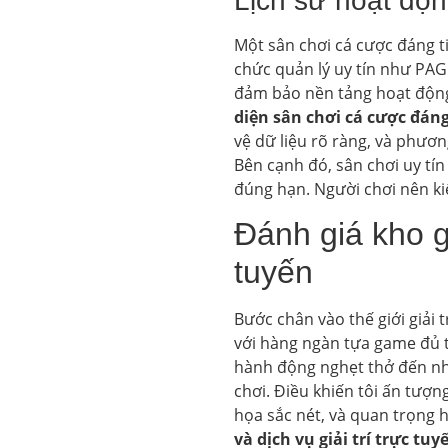
Lịch sử hoạt độn
Một sân chơi cá cược đáng t
chức quản lý uy tín như PAG
đảm bảo nền tảng hoạt động
diện sân chơi cá cược đáng
vệ dữ liệu rõ ràng, và phươ
Bên cạnh đó, sân chơi uy tí
đúng hạn. Người chơi nên ki
Đánh giá kho ga
tuyến
Bước chân vào thế giới giải
với hàng ngàn tựa game đủ t
hành động nghẹt thở đến nhữ
chơi. Điều khiến tôi ấn tượn
họa sắc nét, và quan trọng 
và dịch vụ giải trí trực tuy