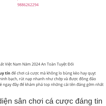
9886262294
ất Việt Nam Năm 2024 An Toàn Tuyệt Đối
uy tín
để chơi cá cược mà không lo bùng kèo hay quỵt
 minh bạch, rút nạp nhanh như chớp và được đông đảo
hé ngay đây để khám phá top những cái tên đáng gờm nhất
diện sân chơi cá cược đáng tin