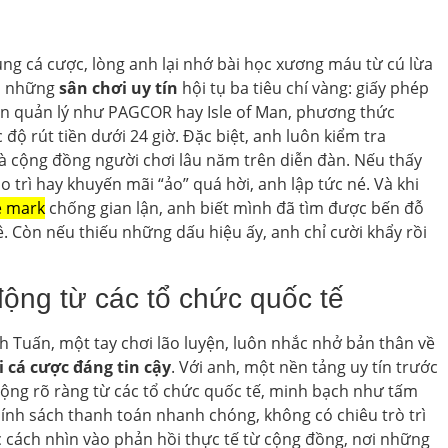
g cá cược, lòng anh lại nhớ bài học xương máu từ cú lừa
ọn những
sân chơi uy tín
hội tụ ba tiêu chí vàng: giấy phép
an quản lý như PAGCOR hay Isle of Man, phương thức
độ rút tiền dưới 24 giờ. Đặc biệt, anh luôn kiểm tra
à cộng đồng người chơi lâu năm trên diễn đàn. Nếu thấy
trì hay khuyến mãi “ảo” quá hời, anh lập tức né. Và khi
e mark
chống gian lận, anh biết mình đã tìm được bến đỗ
 Còn nếu thiếu những dấu hiệu ấy, anh chỉ cười khẩy rồi
ộng từ các tổ chức quốc tế
 Tuấn, một tay chơi lão luyện, luôn nhắc nhở bản thân về
i cá cược đáng tin cậy
. Với anh, một nền tảng uy tín trước
động rõ ràng từ các tổ chức quốc tế, minh bạch như tấm
hính sách thanh toán nhanh chóng, không có chiêu trò trì
 cách nhìn vào phản hồi thực tế từ cộng đồng, nơi những