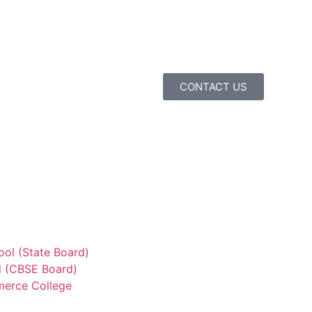
CONTACT US
ool (State Board)
ol (CBSE Board)
merce College