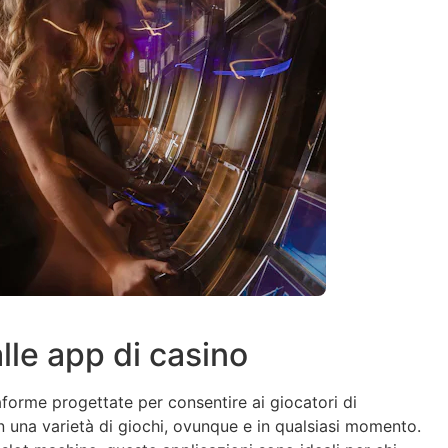
lle app di casino
forme progettate per consentire ai giocatori di
n una varietà di giochi, ovunque e in qualsiasi momento.