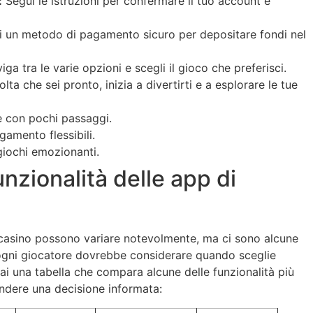
:
Segui le istruzioni per confermare il tuo account e
 un metodo di pagamento sicuro per depositare fondi nel
ga tra le varie opzioni e scegli il gioco che preferisci.
lta che sei pronto, inizia a divertirti e a esplorare le tue
ne con pochi passaggi.
gamento flessibili.
iochi emozionanti.
unzionalità delle app di
i casino possono variare notevolmente, ma ci sono alcune
ogni giocatore dovrebbe considerare quando sceglie
rai una tabella che compara alcune delle funzionalità più
endere una decisione informata: