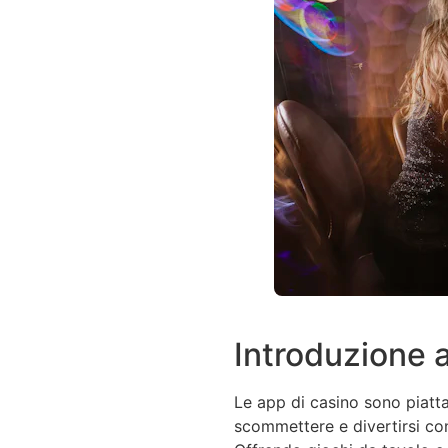
Introduzione a
Le app di casino sono piatta
scommettere e divertirsi co