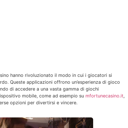
asino hanno rivoluzionato il modo in cui i giocatori si
rdo. Queste applicazioni offrono un’esperienza di gioco
endo di accedere a una vasta gamma di giochi
ispositivo mobile, come ad esempio su
mfortunecasino.it
,
rse opzioni per divertirsi e vincere.