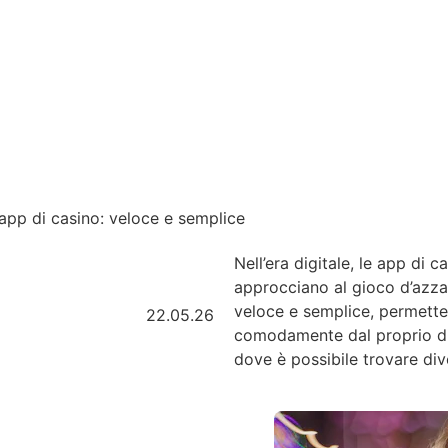
 app di casino: veloce e semplice
Nell’era digitale, le app di c
approcciano al gioco d’azza
veloce e semplice, permett
22.05.26
comodamente dal proprio d
dove è possibile trovare dive