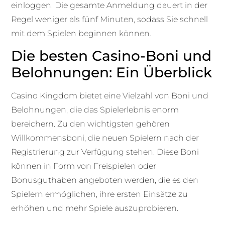
einloggen. Die gesamte Anmeldung dauert in der
Regel weniger als fünf Minuten, sodass Sie schnell
mit dem Spielen beginnen können.
Die besten Casino-Boni und
Belohnungen: Ein Überblick
Casino Kingdom bietet eine Vielzahl von Boni und
Belohnungen, die das Spielerlebnis enorm
bereichern. Zu den wichtigsten gehören
Willkommensboni, die neuen Spielern nach der
Registrierung zur Verfügung stehen. Diese Boni
können in Form von Freispielen oder
Bonusguthaben angeboten werden, die es den
Spielern ermöglichen, ihre ersten Einsätze zu
erhöhen und mehr Spiele auszuprobieren.