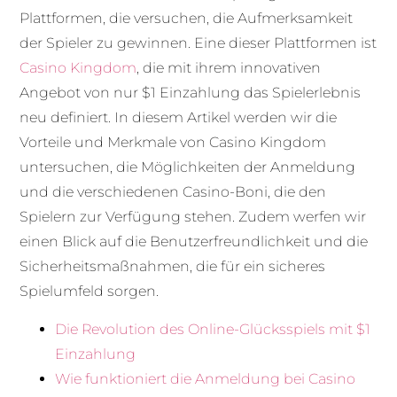
Plattformen, die versuchen, die Aufmerksamkeit
der Spieler zu gewinnen. Eine dieser Plattformen ist
Casino Kingdom
, die mit ihrem innovativen
Angebot von nur $1 Einzahlung das Spielerlebnis
neu definiert. In diesem Artikel werden wir die
Vorteile und Merkmale von Casino Kingdom
untersuchen, die Möglichkeiten der Anmeldung
und die verschiedenen Casino-Boni, die den
Spielern zur Verfügung stehen. Zudem werfen wir
einen Blick auf die Benutzerfreundlichkeit und die
Sicherheitsmaßnahmen, die für ein sicheres
Spielumfeld sorgen.
Die Revolution des Online-Glücksspiels mit $1
Einzahlung
Wie funktioniert die Anmeldung bei Casino