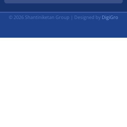
© 2026 Shantiniketan Group | Designed by
DigiGro