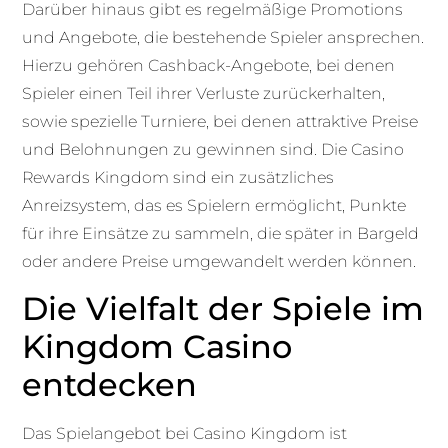
Darüber hinaus gibt es regelmäßige Promotions
und Angebote, die bestehende Spieler ansprechen.
Hierzu gehören Cashback-Angebote, bei denen
Spieler einen Teil ihrer Verluste zurückerhalten,
sowie spezielle Turniere, bei denen attraktive Preise
und Belohnungen zu gewinnen sind. Die Casino
Rewards Kingdom sind ein zusätzliches
Anreizsystem, das es Spielern ermöglicht, Punkte
für ihre Einsätze zu sammeln, die später in Bargeld
oder andere Preise umgewandelt werden können.
Die Vielfalt der Spiele im
Kingdom Casino
entdecken
Das Spielangebot bei Casino Kingdom ist