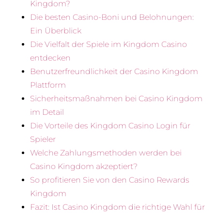
Kingdom?
Die besten Casino-Boni und Belohnungen:
Ein Überblick
Die Vielfalt der Spiele im Kingdom Casino
entdecken
Benutzerfreundlichkeit der Casino Kingdom
Plattform
Sicherheitsmaßnahmen bei Casino Kingdom
im Detail
Die Vorteile des Kingdom Casino Login für
Spieler
Welche Zahlungsmethoden werden bei
Casino Kingdom akzeptiert?
So profitieren Sie von den Casino Rewards
Kingdom
Fazit: Ist Casino Kingdom die richtige Wahl für