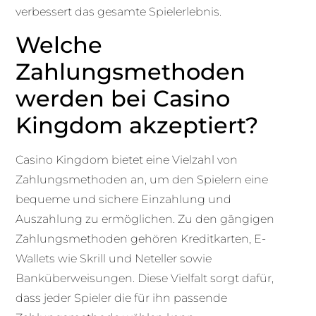
verbessert das gesamte Spielerlebnis.
Welche
Zahlungsmethoden
werden bei Casino
Kingdom akzeptiert?
Casino Kingdom bietet eine Vielzahl von
Zahlungsmethoden an, um den Spielern eine
bequeme und sichere Einzahlung und
Auszahlung zu ermöglichen. Zu den gängigen
Zahlungsmethoden gehören Kreditkarten, E-
Wallets wie Skrill und Neteller sowie
Banküberweisungen. Diese Vielfalt sorgt dafür,
dass jeder Spieler die für ihn passende