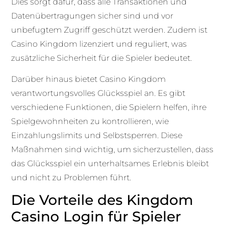
Dies sorgt dafür, dass alle Transaktionen und
Datenübertragungen sicher sind und vor
unbefugtem Zugriff geschützt werden. Zudem ist
Casino Kingdom lizenziert und reguliert, was
zusätzliche Sicherheit für die Spieler bedeutet.
Darüber hinaus bietet Casino Kingdom
verantwortungsvolles Glücksspiel an. Es gibt
verschiedene Funktionen, die Spielern helfen, ihre
Spielgewohnheiten zu kontrollieren, wie
Einzahlungslimits und Selbstsperren. Diese
Maßnahmen sind wichtig, um sicherzustellen, dass
das Glücksspiel ein unterhaltsames Erlebnis bleibt
und nicht zu Problemen führt.
Die Vorteile des Kingdom
Casino Login für Spieler