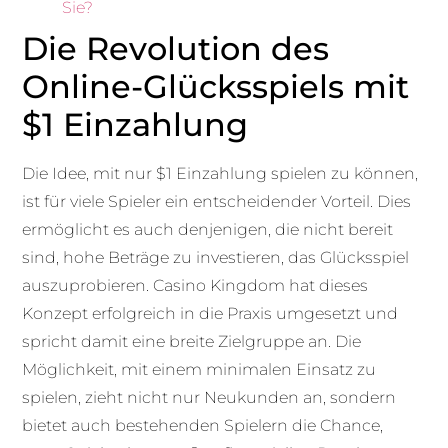
Sie?
Die Revolution des
Online-Glücksspiels mit
$1 Einzahlung
Die Idee, mit nur $1 Einzahlung spielen zu können,
ist für viele Spieler ein entscheidender Vorteil. Dies
ermöglicht es auch denjenigen, die nicht bereit
sind, hohe Beträge zu investieren, das Glücksspiel
auszuprobieren. Casino Kingdom hat dieses
Konzept erfolgreich in die Praxis umgesetzt und
spricht damit eine breite Zielgruppe an. Die
Möglichkeit, mit einem minimalen Einsatz zu
spielen, zieht nicht nur Neukunden an, sondern
bietet auch bestehenden Spielern die Chance,