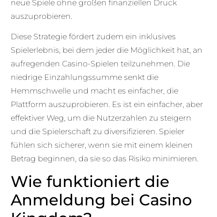
neue Spiele ohne großen finanziellen Druck
auszuprobieren.
Diese Strategie fördert zudem ein inklusives
Spielerlebnis, bei dem jeder die Möglichkeit hat, an
aufregenden Casino-Spielen teilzunehmen. Die
niedrige Einzahlungssumme senkt die
Hemmschwelle und macht es einfacher, die
Plattform auszuprobieren. Es ist ein einfacher, aber
effektiver Weg, um die Nutzerzahlen zu steigern
und die Spielerschaft zu diversifizieren. Spieler
fühlen sich sicherer, wenn sie mit einem kleinen
Betrag beginnen, da sie so das Risiko minimieren.
Wie funktioniert die
Anmeldung bei Casino