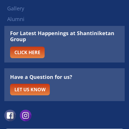
Gallery
Alumni
For Latest Happenings at Shantiniketan
Group
CLICK HERE
Have a Question for us?
LET US KNOW