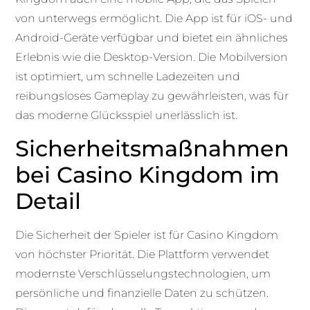
von unterwegs ermöglicht. Die App ist für iOS- und
Android-Geräte verfügbar und bietet ein ähnliches
Erlebnis wie die Desktop-Version. Die Mobilversion
ist optimiert, um schnelle Ladezeiten und
reibungsloses Gameplay zu gewährleisten, was für
das moderne Glücksspiel unerlässlich ist.
Sicherheitsmaßnahmen
bei Casino Kingdom im
Detail
Die Sicherheit der Spieler ist für Casino Kingdom
von höchster Priorität. Die Plattform verwendet
modernste Verschlüsselungstechnologien, um
persönliche und finanzielle Daten zu schützen.